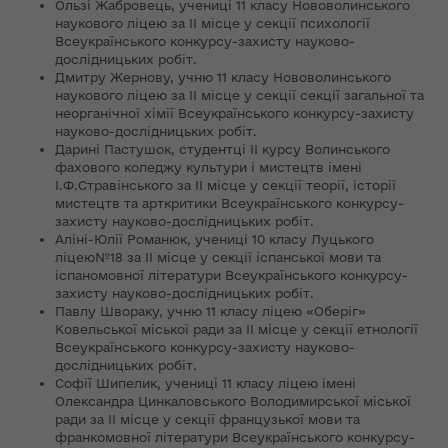
Ользі Жабровець, учениці 11 класу Нововолинського
наукового ліцею за ІІ місце у секції психології
Всеукраїнського конкурсу-захисту науково-
дослідницьких робіт.
Дмитру Жернову, учню 11 класу Нововолинського
наукового ліцею за ІІ місце у секції секції загальної та
неорганічної хімії Всеукраїнського конкурсу-захисту
науково-дослідницьких робіт.
Дарині Пастушок, студентці ІІ курсу Волинського
фахового коледжу культури і мистецтв імені
І.Ф.Стравінського за ІІ місце у секції теорії, історії
мистецтв та арткритики Всеукраїнського конкурсу-
захисту науково-дослідницьких робіт.
Аліні-Юлії Романюк, учениці 10 класу Луцького
ліцею№18 за ІІ місце у секції іспанської мови та
іспаномовної літератури Всеукраїнського конкурсу-
захисту науково-дослідницьких робіт.
Павлу Швораку, учню 11 класу ліцею «Оберіг»
Ковельської міської ради за ІІ місце у секції етнології
Всеукраїнського конкурсу-захисту науково-
дослідницьких робіт.
Софії Шипелик, учениці 11 класу ліцею імені
Олександра Цинкаловського Володимирської міської
ради за ІІ місце у секції французької мови та
франкомовної літератури Всеукраїнського конкурсу-