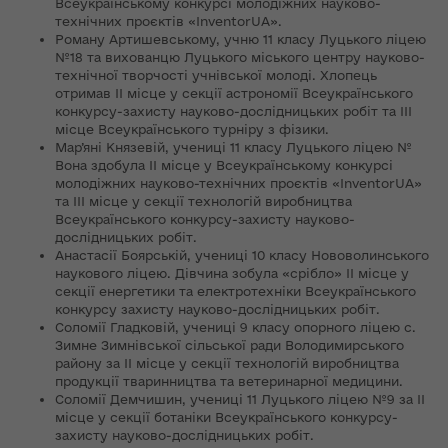
Всеукраїнському конкурсі молодіжних науково-
технічних проєктів «InventorUA».
Роману Артишевському, учню 11 класу Луцького ліцею
№18 та вихованцю Луцького міського центру науково-
технічної творчості учнівської молоді. Хлопець
отримав ІІ місце у секції астрономії Всеукраїнського
конкурсу-захисту науково-дослідницьких робіт та ІІІ
місце Всеукраїнського турніру з фізики.
Мар’яні Князевій, учениці 11 класу Луцького ліцею №
Вона здобула ІІ місце у Всеукраїнському конкурсі
молодіжних науково-технічних проєктів «InventorUA»
та ІІІ місце у секції технологій виробництва
Всеукраїнського конкурсу-захисту науково-
дослідницьких робіт.
Анастасії Боярській, учениці 10 класу Нововолинського
наукового ліцею. Дівчина зобула «срібло» ІІ місце у
секції енергетики та електротехніки Всеукраїнського
конкурсу захисту науково-дослідницьких робіт.
Соломії Гладковій, учениці 9 класу опорного ліцею с.
Зимне Зимнівської сільської ради Володимирського
району за ІІ місце у секції технологій виробництва
продукції тваринництва та ветеринарної медицини.
Соломії Демчишин, учениці 11 Луцького ліцею №9 за ІІ
місце у секції ботаніки Всеукраїнського конкурсу-
захисту науково-дослідницьких робіт.