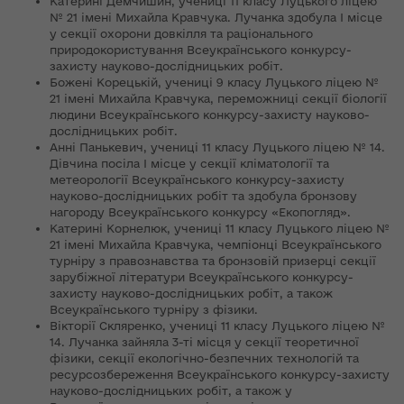
Катерині Демчишин, учениці 11 класу Луцького ліцею
№ 21 імені Михайла Кравчука. Лучанка здобула І місце
у секції охорони довкілля та раціонального
природокористування Всеукраїнського конкурсу-
захисту науково-дослідницьких робіт.
Божені Корецькій, учениці 9 класу Луцького ліцею №
21 імені Михайла Кравчука, переможниці секції біології
людини Всеукраїнського конкурсу-захисту науково-
дослідницьких робіт.
Анні Панькевич, учениці 11 класу Луцького ліцею № 14.
Дівчина посіла І місце у секції кліматології та
метеорології Всеукраїнського конкурсу-захисту
науково-дослідницьких робіт та здобула бронзову
нагороду Всеукраїнського конкурсу «Екопогляд».
Катерині Корнелюк, учениці 11 класу Луцького ліцею №
21 імені Михайла Кравчука, чемпіонці Всеукраїнського
турніру з правознавства та бронзовій призерці секції
зарубіжної літератури Всеукраїнського конкурсу-
захисту науково-дослідницьких робіт, а також
Всеукраїнського турніру з фізики.
Вікторії Скляренко, учениці 11 класу Луцького ліцею №
14. Лучанка зайняла 3-ті місця у секції теоретичної
фізики, секції екологічно-безпечних технологій та
ресурсозбереження Всеукраїнського конкурсу-захисту
науково-дослідницьких робіт, а також у