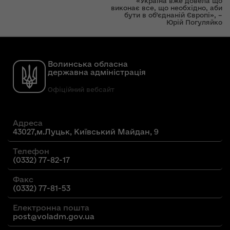
«Україна вже довела що
виконає все, що необхідно, аби
бути в об’єднаній Європі», –
Юрій Погуляйко
Волинська обласна
державна адміністрація
Офіційний вебсайт
Адреса
43027,м.Луцьк, Київський Майдан, 9
Телефон
(0332) 77-82-17
Факс
(0332) 77-81-53
Електронна пошта
post@voladm.gov.ua