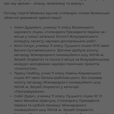
про яку мріємо – вільну, незалежну та мирну».
Потому Сергій Мовенко вручив стипендію голови Волинської
обласної державної адміністрації:
Олені Дудкевич, учениці 11 класу Волинського
наукового ліцею, стипендіата Президента України за І
місце у секції загальної біології Всеукраїнського
конкурсу захисту науково-дослідницьких робіт.
Аліні Сичук, учениці 11 класу Луцького ліцею №14 імені
Василя Сухомлинського. Дівчина здобула золоту
нагороду Міжнародного інноваційного шоу INOVA м.
Загреб (Хорватія) та посіла ІІ місце на Всеукраїнському
конкурсі молодіжних науково-технічних проєктів
«InventorUA».
Тарасу Гембіку, учню 11 класу Камінь-Каширського
ліцею №1 імені Євгена Шабліовського. Він отримав
золоту нагороду Міжнародного інноваційного шоу
INOVA м. Загреб (Хорватія) у категорії
«Програмування».
Софії Дудич, учениці 11 класу Луцького ліцею № 21
імені Михайла Кравчука, Стипендіату Президента
України та срібній призерці Міжнародного
інноваційного шоу INOVA м. Загреб (Хорватія).