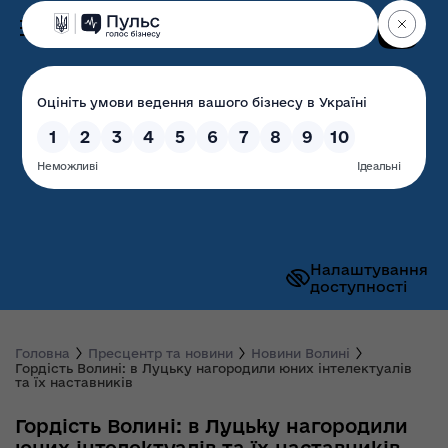
Пошук
Волинська обласна
державна адміністрація
Налаштування
доступності
Головна
Пресцентр та новини
Новини Волині
Гордість Волині: в Луцьку нагородили юних інтелектуалів
та їх наставників
Гордість Волині: в Луцьку нагородили