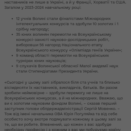
наставників не лише в Україні, а й у Франції, Хорватії та США.
Загалом у 2023-2024 навчальному році:
12 учнів Волині стали фіналістами Міжнародних
інтелектуальних конкурсів та здобули 10 золотих і 1
срібну нагороду;
35 юних волинян перемогли на Всеукраїнському
конкурсі-захисті науково-дослідницьких робіт,
виборовши 56 нагород Національного етапу
Всеукраїнського конкурсу «Олімпіада геніїв України»;
9 команд області перемогли на Всеукраїнських
турнірах юних науковців;
9 слухачів Волинської обласної Малої академії наук
стали Стипендіатами Президента України.
«Сьогодні у цьому залі зібралося біля ста учнів та близько
вісімдесяти їх наставників, викладачів, батьків. Ви разом
зробили неймовірне – здобули перемогу не лише на
Всеукраїнських конкурсах, а й на міжнародних. Вважаю, що
ви є золотим науковим фондом Волині, – сказав перший
заступник голови облдержадміністрації Сергій Мовенко. –
Тож від імені начальника ОВА Юрія Погуляйка та від себе
особисто хочу вкотре подякувати кожному в цьому залі за
те, що ви робите. Впевнений, що кожен з вас здобуде
необхідну професію і з кожним з вас ми побудуємо країну