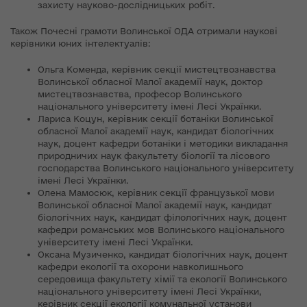
захисту науково-дослідницьких робіт.
Також Почесні грамоти Волинської ОДА отримали наукові
керівники юних інтелектуалів:
Ольга Коменда, керівник секції мистецтвознавства
Волинської обласної Малої академії наук, доктор
мистецтвознавства, професор Волинського
національного університету імені Лесі Українки.
Лариса Коцун, керівник секції ботаніки Волинської
обласної Малої академії наук, кандидат біологічних
наук, доцент кафедри ботаніки і методики викладання
природничих наук факультету біології та лісового
господарства Волинського національного університету
імені Лесі Українки.
Олена Мамосюк, керівник секції французької мови
Волинської обласної Малої академії наук, кандидат
біологічних наук, кандидат філологічних наук, доцент
кафедри романських мов Волинського національного
університету імені Лесі Українки.
Оксана Музиченко, кандидат біологічних наук, доцент
кафедри екології та охорони навколишнього
середовища факультету хімії та екології Волинського
національного університету імені Лесі Українки,
керівник секції екології комунальної установи