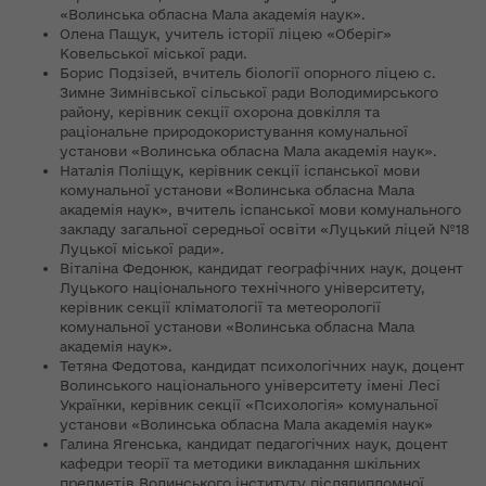
«Волинська обласна Мала академія наук».
Олена Пащук, учитель історії ліцею «Оберіг»
Ковельської міської ради.
Борис Подзізей, вчитель біології опорного ліцею с.
Зимне Зимнівської сільської ради Володимирського
району, керівник секції охорона довкілля та
раціональне природокористування комунальної
установи «Волинська обласна Мала академія наук».
Наталія Поліщук, керівник секції іспанської мови
комунальної установи «Волинська обласна Мала
академія наук», вчитель іспанської мови комунального
закладу загальної середньої освіти «Луцький ліцей №18
Луцької міської ради».
Віталіна Федонюк, кандидат географічних наук, доцент
Луцького національного технічного університету,
керівник секції кліматології та метеорології
комунальної установи «Волинська обласна Мала
академія наук».
Тетяна Федотова, кандидат психологічних наук, доцент
Волинського національного університету імені Лесі
Українки, керівник секції «Психологія» комунальної
установи «Волинська обласна Мала академія наук»
Галина Ягенська, кандидат педагогічних наук, доцент
кафедри теорії та методики викладання шкільних
предметів Волинського інституту післядипломної