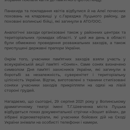
Панахида та покладання квітів відбулися й на Алеї почесних
поховань на кладовищі у с.Гаразджа Луцького району, де
поховані волинські бійці, які загинули в АТО/ООС.
Аналогічні заходи організовані також у районних центрах та
територіальних громадах області. У цей же день в області
були обмежено проведення розважальних заходів, а також
приспущені державні прапори України.
Окрім того, учасники пам’ятних заходів взяли участь у
всеукраїнській акції пам’яті «Сонях». Саме сонях визначено
символом Дня пам’яті захисників України, які загинули в
боротьбі за незалежність, суверенітет і територіальну
цілісність України. Відтак, виготовлені з тканини стилізовані
соняхи учасники заходів прикріпляли на одязі на лівій
стороні грудей.
Нагадаємо, що сьогодні, 29 серпня 2021 року у Волинському
драматичному театрі імені Т.Г.Шевченка міста Луцька
відбудеться показ документальної стрічки «Зошит війни», де
зібрані відеоматеріали, які учасники бойових дій на Сході
України знімали на особисті телефони і камери.