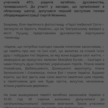
учасників АТО, родичів загиблих, духовенства,
громадськості. До участі у заходах, що організовані в
обласному центрі, долучився перший заступник голови
облдержадміністрації Сергій Мовенко.
Зокрема, біля пам’ятного фотостенду «Герої Небесної Сотні –
Загинули за Єдність України», що на Театральному майдані у
місті Луцьку, представники духовенства відслужили
панахиду.
«Єдине, що потрібно сьогодні нашим полеглим захисникам, –
це пам'ять про них та їхні сім'ї, це молитва за спокій їхніх
душ і побудова тієї України, за яку вони віддали свої життя, –
звернувся до присутніх капелан Михайло Бучак. – Сьогодні з
нами плачуть душі полеглих українських героїв. Плаче земля
Іловайська, Дебальцевого, Донецького аеропорту, плаче
Зеленопілля і Слов'янськ, плаче Бог і плаче Україна. Будемо
вірити, що Бог дасть нам сили звести пам’ятник цим героям,
а пам’ятником для них буде світла, могутня, незалежна,
вільна українська держава».
На знак вшанування пам’яті загиблих захисників України о
10.00 год 29 серпня волиняни долучилися до
загальнонаціональної хвилини мовчання. Також учасники
зібрання поклали квіти до пам’ятного фотостенду.