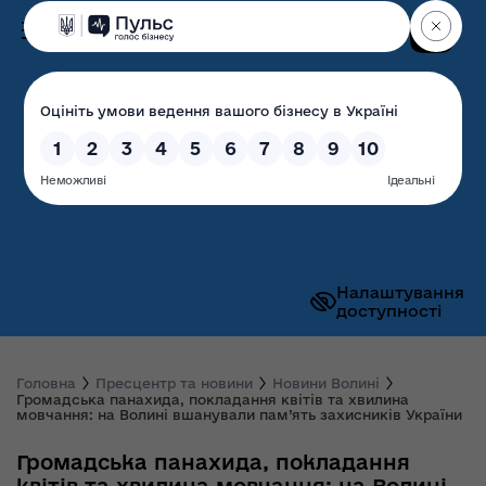
Пошук
Волинська обласна
державна адміністрація
Налаштування
доступності
Головна
Пресцентр та новини
Новини Волині
Громадська панахида, покладання квітів та хвилина
мовчання: на Волині вшанували пам’ять захисників України
Громадська панахида, покладання