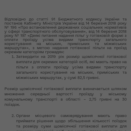
Відповідно до статті 91 Бюджетного кодексу України та
постанов Кабінету Міністрів України від 14 березня 2018 року
№ 196 «Про встановлення державних соціальних нормативів
у сфері транспортного обслуговування», від 14 березня 2018
року № 197 «Деякі питання надання пільг у готівковій формі з
оплати проїзду усіма видами транспорту загального
користування на міських, приміських та міжміських
маршрутах», з метою надання готівкової пільги на проїзд
окремим категоріям громадян:
Затвердити на 2019 рік розмір щомісячної готівкової
виплати для окремих категорій осіб, які мають право на
пільги з оплати проїзду усіма видами транспорту
загального користування на міських, приміських та
міжміських маршрутах, у сумі 82,5 гривні.
Розмір щомісячної готівкової виплати визначається шляхом
множення середньої вартості проїзду у міському
комунальному транспорті в області – 2,75 гривні на 30
поїздок.
Органи місцевого самоврядування мають право
приймати рішення щодо збільшення кількості поїздок
та розміру суми щомісячної готівкової виплати для