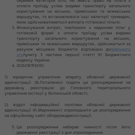
окремих категорій осіб, які мають право на пільги з
оплати проїзду усіма видами транспорту загального
користування на міських, приміських та міжміських
маршрутах, та встановлювати інші категорії громадян,
яким здійснюватиметься виплата готівкової пільги.
Фінансування витрат, пов’язаних з наданням пільг у
готівковій формі з оплати проїзду усіма видами
транспорту загального користування на міських,
приміських та міжміських маршрутах, здійснюється за
рахунок місцевих бюджетів відповідно до
підпункту
«ґ»
пункту 3 частини першої статті 91 Бюджетного
кодексу України.
ЗОБОВ’ЯЗУЮ:
1) юридичне управління апарату обласної державної
адміністрації (В.Потапенко) подати це розпорядження на
державну реєстрацію до Головного територіального
управління юстиції у Волинській області;
2) відділ інформаційної політики обласної державної
адміністрації (К.Мариневич) оприлюднити це розпорядження
на офіційному сайті облдержадміністрації.
Це розпорядження набирає чинності після його
державної реєстрації з дня оприлюднення.