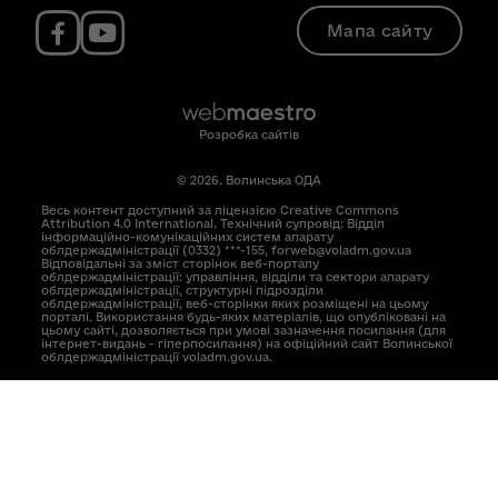
Мапа сайту
Розробка сайтів
© 2026. Волинська ОДА
Весь контент доступний за ліцензією Creative Commons
Attribution 4.0 International. Технічний супровід: Відділ
інформаційно-комунікаційних систем апарату
облдержадміністрації (0332) ***-155, forweb@voladm.gov.ua
Відповідальні за зміст сторінок веб-порталу
облдержадміністрації: управління, відділи та сектори апарату
облдержадміністрації, структурні підрозділи
облдержадміністрації, веб-сторінки яких розміщені на цьому
порталі. Використання будь-яких матеріалів, що опубліковані на
цьому сайті, дозволяється при умові зазначення посилання (для
інтернет-видань - гіперпосилання) на офіційний сайт Волинської
облдержадміністрації voladm.gov.ua.