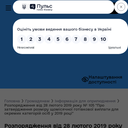
Пошук
Волинська обласна
державна адміністрація
Налаштування
доступності
Головна
Громадянам
Інформація для оприлюднення
Розпорядження від 28 лютого 2019 року № 105 "Про
затвердження розміру щомісячної готівкової виплати для
окремих категорій осіб у 2019 році"
Розпорядження від 28 лютого 2019 року