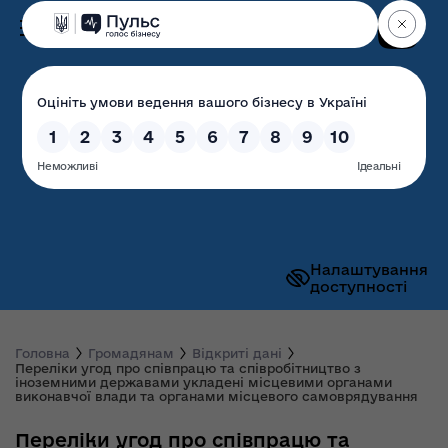
Пошук
Волинська обласна
державна адміністрація
Налаштування
доступності
Головна
Громадянам
Відкриті дані
Переліки угод про співпрацю та співробітництво з
іноземними державами укладені місцевими органами
виконавчої влади та органами місцевого самоврядування
Переліки угод про співпрацю та