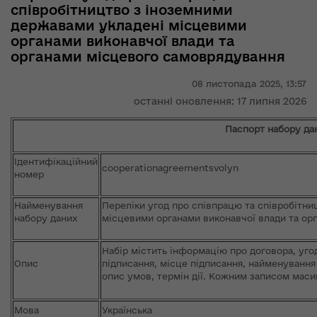
співробітництво з іноземними
державами укладені місцевими
органами виконавчої влади та
органами місцевого самоврядування
08 листопада 2025,
13:57
останні оновлення: 17 липня 2026
Паспорт набору да
Ідентифікаційний
cooperationagreementsvolyn
номер
Найменування
Переліки угод про співпрацю та співробітн
набору даних
місцевими органами виконавчої влади та ор
Набір містить інформацію про договора, уго
Опис
підписання, місце підписання, найменування 
опис умов, термін дії. Кожним записом масив
Мова
Українська