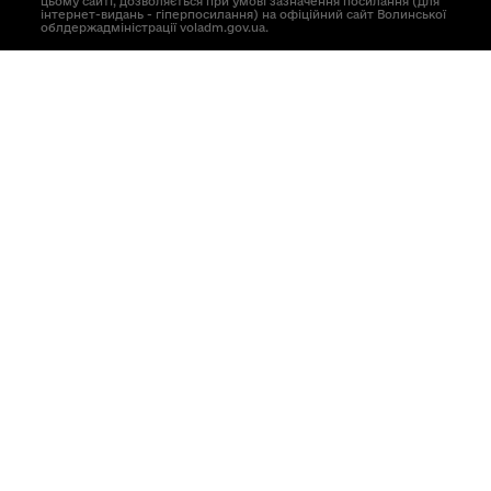
цьому сайті, дозволяється при умові зазначення посилання (для
інтернет-видань - гіперпосилання) на офіційний сайт Волинської
облдержадміністрації voladm.gov.ua.