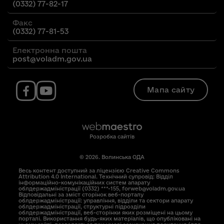
(0332) 77-82-17
Факс
(0332) 77-81-53
Електронна пошта
post@voladm.gov.ua
Мапа сайту
Розробка сайтів
© 2026. Волинська ОДА
Весь контент доступний за ліцензією Creative Commons
Attribution 4.0 International. Технічний супровід: Відділ
інформаційно-комунікаційних систем апарату
облдержадміністрації (0332) ***-155, forweb@voladm.gov.ua
Відповідальні за зміст сторінок веб-порталу
облдержадміністрації: управління, відділи та сектори апарату
облдержадміністрації, структурні підрозділи
облдержадміністрації, веб-сторінки яких розміщені на цьому
порталі. Використання будь-яких матеріалів, що опубліковані на