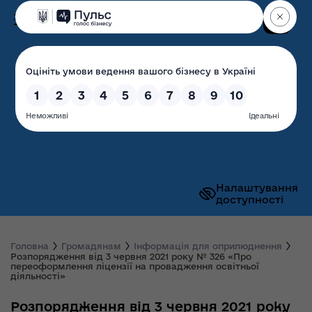
Пошук
Волинська обласна
державна адміністрація
Налаштування
доступності
Головна
Громадянам
Інформація для оприлюднення
Розпорядження від 3 червня 2021 року № 326 «Про
переоформлення ліцензії на провадження освітньої
діяльності»
Розпорядження від 3 червня 2021 року