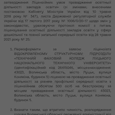
затвердження Ліцензійних умов провадження освітньої
діяльності закладів освіти» (зі змінами, внесеними
постановою Кабінету Міністрів України від 10 травня
2018 року № 347), листа Державної регуляторної служби
України від 17 лютого 2017 року № 1006/0/20-17 щодо змін у
законодавстві, ураховуючи протокол комісії з питань
ліцензування освітньої діяльності закладів освіти у сфері
дошкільної та повної загальної середньої освіти від 28 травня
2021 року № 25:
Переоформити за заявою ліцензіата
ВІДОКРЕМЛЕНОМУ СТРУКТУРНОМУ ПІДРОЗДІЛУ
«ТЕХНІЧНИЙ ФАХОВИЙ КОЛЕДЖ ЛУЦЬКОГО
НАЦІОНАЛЬНОГО ТЕХНІЧНОГО УНІВЕРСИТЕТУ»
(ідентифікаційний код 26415046, місцезнаходження:
43023, Волинська область, місто Луцьк, вулиця
Конякіна, будинок 5) ліцензію на провадження освітньої
діяльності за рівнем профільної середньої освіти з
ліцензійним обсягом 500 осіб на безстрокову за
місцем провадження освітньої діяльності: 43023,
Волинська область, місто Луцьк, вулиця Конякіна,
будинок 5.
Визнати таким, що втратило чинність, розпорядження
голови Волинської обласної державної адміністрації від