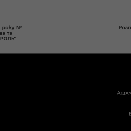
ння
Чуліпою для
ергії"
«InsiderMedia».
ВІДЕО
ення
8 року №
Розп
ня 2018
Інтерв’ю
ва та
 "Про
заступниці голови
ОРОЛЬ"
лення
ОДА Вікторії
Левчук для ІА
а,
«Конкурент»
ування
ння
Вікторія Левчук
ергії"
про плани на
посаді заступниці
ення
голови ОДА в
Адре
ня 2018
ефірі телеканалу
 "Про
«Громадське
видачі
інтерактивне
телебачення»
ування
ння
НЕФОРМАТ: