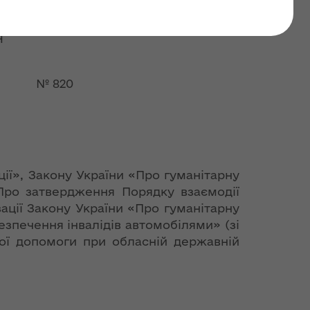
манітарну допомогу"
Я
 № 820
ії», Закону України «Про гуманітарну
«Про затвердження Порядку взаємодії
ації Закону України «Про гуманітарну
езпечення інвалідів автомобілями» (зі
ної допомоги при обласній державній