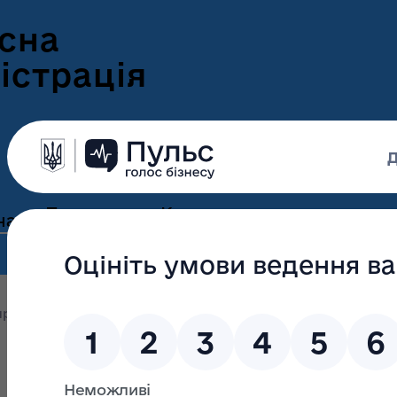
сна
істрація
Пресцентр
Корисна
нам
та новини
інформація
Оголошення
Інформація для
ення
ветеранів
Новини Волині
оприлюднення
Розпорядження від 18 грудня 2018 року 
ні
Інформація для
е-Ветеран
Фотогалерея
ВПО
Відеогалерея
Подати е-