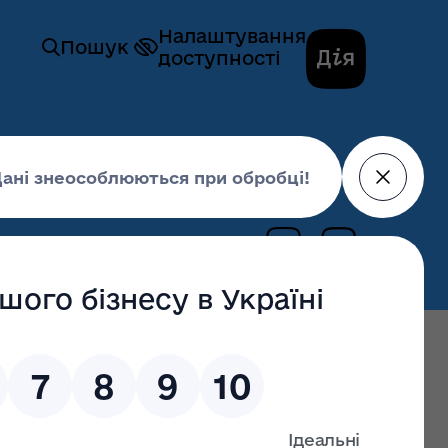
Налаштування
Пошук
доступності
№ 820 "Про гуманітарну допомогу"
18 грудня 2018,
17:07
останні оновлення: 02 липня 2026