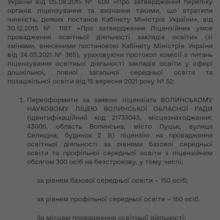
України від 05.08.2015 № 609 «Про затвердження переліку
органів ліцензування та визнання такими, що втратили
чинність, деяких постанов Кабінету Міністрів України», від
30.12.2015 № 1187 «Про затвердження Ліцензійних умов
провадження освітньої діяльності закладів освіти» (зі
змінами, внесеними постановою Кабінету Міністрів України
від 24.03.2021 № 365), ураховуючи протокол комісії з питань
ліцензування освітньої діяльності закладів освіти у сфері
дошкільної, повної загальної середньої освіти та
позашкільної освіти від 15 вересня 2021 року № 52:
Переоформити за заявою ліцензіата ВОЛИНСЬКОМУ
НАУКОВОМУ ЛІЦЕЮ ВОЛИНСЬКОЇ ОБЛАСНОЇ РАДИ
(ідентифікаційний код 21733043, місцезнаходження:
43006, область Волинська, місто Луцьк, вулиця
Селищна, будинок 2 В) ліцензію на провадження
освітньої діяльності за рівнями базової середньої
освіти та профільної середньої освіти з ліцензійним
обсягом 300 осіб на безстрокову, у тому числі:
за рівнем базової середньої освіти – 150 осіб;
за рівнем профільної середньої освіти – 150 осіб.
За місцем провадження освітньої діяльності: