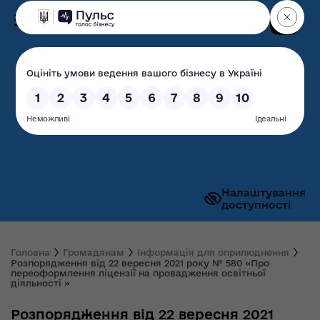
Пошук
Волинська обласна
державна адміністрація
Налаштування
доступності
Головна
Громадянам
Інформація для оприлюднення
Розпорядження від 22 вересня 2021 року № 580 «Про
переоформлення ліцензії на провадження освітньої
діяльності »
Розпорядження від 22 вересня 2021