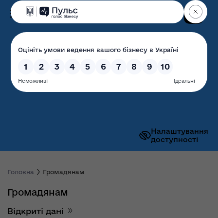
Пошук
Волинська обласна
державна адміністрація
Налаштування
доступності
Головна
Громадянам
Громадянам
Відкриті дані