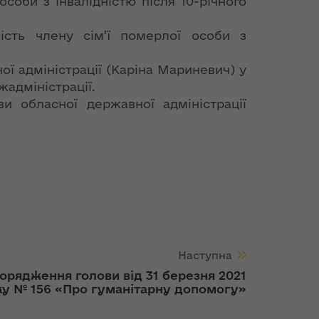
соби з інвалідністю після 10-річного
ість члену сім’ї померлої особи з
ї адміністрації (Каріна Мариневич) у
адміністрації.
и обласної державної адміністрації
Наступна
орядження голови від 31 березня 2021
ку № 156 «Про гуманітарну допомогу»