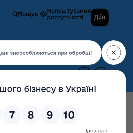
Налаштування
Пошук
доступності
21 року № 133 «Про гуманітарну допомогу»
23 березня 2021,
17:55
останні оновлення: 02 липня 2026