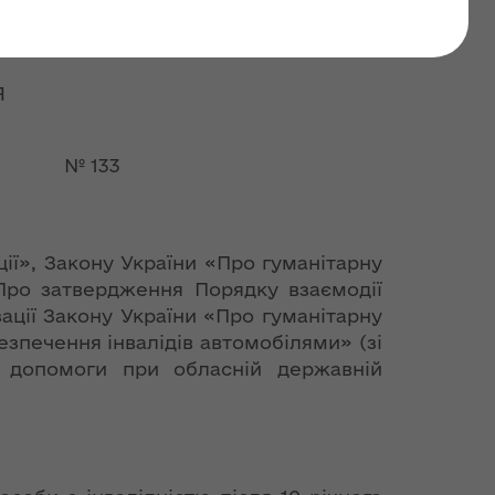
«Про гуманітарну
Я
 № 133
ії», Закону України «Про гуманітарну
«Про затвердження Порядку взаємодії
ації Закону України «Про гуманітарну
езпечення інвалідів автомобілями» (зі
ої допомоги при обласній державній
.