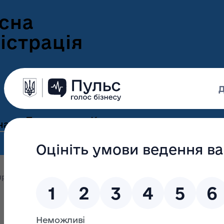
сна
істрація
Пресцентр
Корисна
нам
та новини
інформація
Оголошення
Інформація для
ення
ветеранів
Новини Волині
оприлюднення
Розпорядження голови від 23 березня 20
ні
Інформація для
е-Ветеран
Фотогалерея
ВПО
Відеогалерея
Подати е-