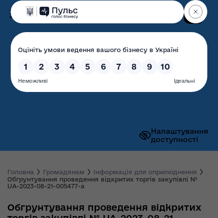
Пошук
Волинська обласна
державна адміністрація
Налаштування
доступності
Головна
Громадянам
Інформація для оприлюднення
Обгрунтування проведення відкритих торгів закупівлі №
UA-2023-08-21-005477-a
Обгрунтування проведення відкритих