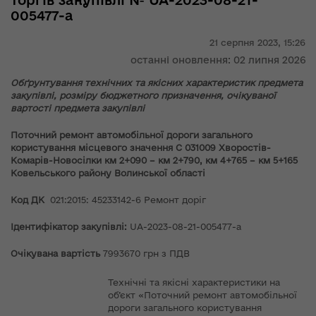
торгів закупівлі № UA-2023-08-21-
005477-a
21 серпня 2023,
15:26
останні оновлення: 02 липня 2026
Обґрунтування технічних та якісних характеристик предмета
закупівлі, розміру бюджетного призначення, очікуваної
вартості предмета закупівлі
Поточний ремонт автомобільної дороги загального
користування місцевого значення С 031009 Хворостів-
Комарів-Новосілки км 2+090 – км 2+790, км 4+765 – км 5+165
Ковельського району Волинської області
Код ДК
021:2015: 45233142-6 Ремонт доріг
Ідентифікатор закупівлі:
UA-2023-08-21-005477-a
Очікувана вартість
7993670 грн з ПДВ
Технічні та якісні характеристики на
об’єкт «Поточний ремонт автомобільної
дороги загального користування