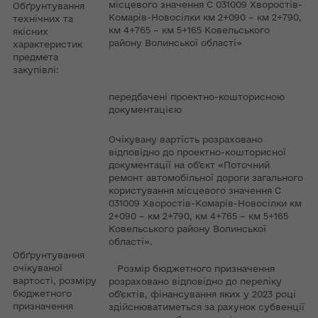
місцевого значення С 031009 Хворостів-
Обґрунтування
Комарів-Новосілки км 2+090 – км 2+790,
технічних та
км 4+765 – км 5+165 Ковельського
якісних
району Волинської області»
характеристик
предмета
закупівлі:
передбачені проектно-кошторисною
документацією
Очікувану вартість розраховано
відповідно до проектно-кошторисної
документації на об’єкт «Поточний
ремонт автомобільної дороги загального
користування місцевого значення С
031009 Хворостів-Комарів-Новосілки км
2+090 – км 2+790, км 4+765 – км 5+165
Ковельського району Волинської
області».
Обґрунтування
очікуваної
Розмір бюджетного призначення
вартості, розміру
розраховано відповідно до переліку
бюджетного
об’єктів, фінансування яких у 2023 році
призначення
здійснюватиметься за рахунок субвенції