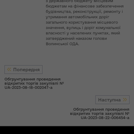
з державного бюджету місцевим
бюджетам на фінансове забезпечення
будівництва, реконструкції, ремонту і
утримання автомобільних доріг
загального користування місцевого
значення, вулиць і доріг комунальної
власності у населених пунктах, який
затверджений наказом голови
Волинської ОДА.
Попередня
Обгрунтування проведення
відкритих торгів закупівлі №
UA-2023-08-18-002047-a
Наступна
Обгрунтування проведення
відкритих торгів закупівлі №
UA-2023-08-22-006454-a