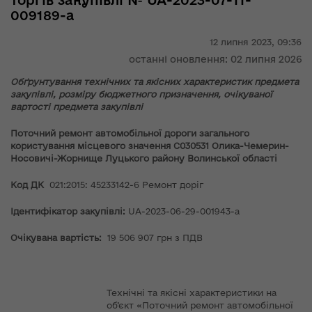
торгів закупівлі № UA-2023-07-11-
009189-a
12 липня 2023,
09:36
останні оновлення: 02 липня 2026
Обґрунтування технічних та якісних характеристик предмета
закупівлі, розміру бюджетного призначення, очікуваної
вартості предмета закупівлі
Поточний ремонт автомобільної дороги загального
користування місцевого значення С030531 Олика-Чемерин-
Носовичі-Жорнище Луцького району Волинської області
Код ДК
021:2015: 45233142-6 Ремонт доріг
Ідентифікатор закупівлі:
UA-2023-06-29-001943-a
Очікувана вартість:
19 506 907 грн з ПДВ
Технічні та якісні характеристики на
об’єкт «Поточний ремонт автомобільної