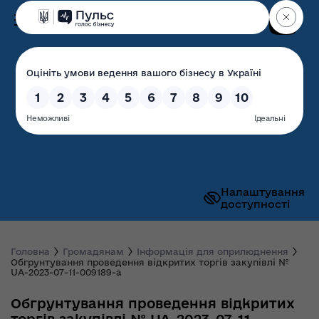
Пошук
Волинська обласна
державна адміністрація
Налаштування
доступності
Головна
Громадянам
Інформація для оприлюднення
Обгрунтування проведення відкритих торгів закупівлі №
UA-2023-07-11-009189-a
Обгрунтування проведення відкритих