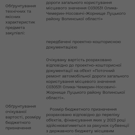
дороги загального користування
Обґрунтування
місцевого значення С030531 Олика-
технічних та
Чемерин-Носовичі-Жорнище Луцького
якісних
району Волинської області»
характеристик
предмета
закупівлі:
передбачені проектно-кошторисною
документацією
Очікувану вартість розраховано
відповідно до проектно-кошторисної
документації на об’єкт «Поточний
ремонт автомобільної дороги загального
користування місцевого значення
С030531 Олика-Чемерин-Носовичі-
Жорнище Луцького району Волинської
області».
Обґрунтування
Розмір бюджетного призначення
очікуваної
розраховано відповідно до переліку
вартості, розміру
об’єктів, фінансування яких у 2023 році
бюджетного
здійснюватиметься за рахунок субвенції
призначення
з державного бюджету місцевим