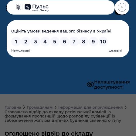
Пошук
Волинська обласна
державна адміністрація
Налаштування
доступності
Головна
Громадянам
Інформація для оприлюднення
Оголошено відбір до складу регіональної комісії із
формування пропозицій щодо розподілу субвенції із
забезпечення житлом дитячих будинків сімейного типу
Оголошено відбір до складу