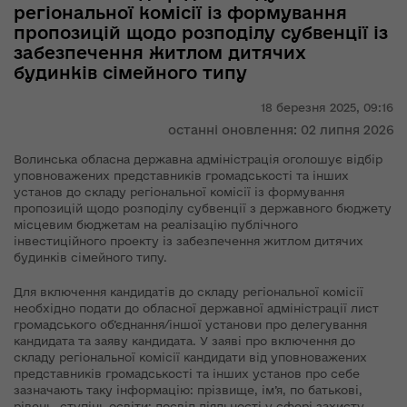
регіональної комісії із формування
пропозицій щодо розподілу субвенції із
забезпечення житлом дитячих
будинків сімейного типу
18 березня 2025,
09:16
останні оновлення: 02 липня 2026
Волинська обласна державна адміністрація оголошує відбір
уповноважених представників громадськості та інших
установ до складу регіональної комісії із формування
пропозицій щодо розподілу субвенції з державного бюджету
місцевим бюджетам на реалізацію публічного
інвестиційного проекту із забезпечення житлом дитячих
будинків сімейного типу.
Для включення кандидатів до складу регіональної комісії
необхідно подати до обласної державної адміністрації лист
громадського об’єднання/іншої установи про делегування
кандидата та заяву кандидата. У заяві про включення до
складу регіональної комісії кандидати від уповноважених
представників громадськості та інших установ про себе
зазначають таку інформацію: прізвище, ім’я, по батькові,
рівень, ступінь освіти; досвід діяльності у сфері захисту