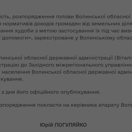
ї
ення
ня 2018
Новий
них
сть, розпорядження голови Волинської обласної д
 "Про
адміністративно-
 нормативів доходів громадян від земельних діл
у
територіальний
устрій Волині: які
ання худоби з метою застосування їх під час визн
функції мають
ї допомоги», зареєстроване у Волинському обласн
новостворені
ення
ння»
районні державні
сня
адміністрації
инської обласної державної адміністрації (Вітал
№ 608
рацію до Західного міжрегіонального управління 
ітарну
9 червня в області
 населення Волинської обласної державної адміні
стартувала літня
ікування.
оздоровча
ення
кампанія для дітей
з дня його офіційного опублікування.
ня 2018
 "Про
зпорядження покласти на керівника апарату Вол
лення
НЕФОРМАТ:
інтерв’ю із
а,
заступником
ва
Юрій ПОГУЛЯЙКО
ування
голови ОДА Ігорем