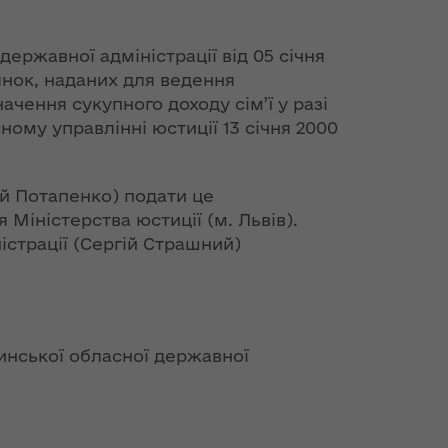
ержавної адміністрації від 05 січня
янок, наданих для ведення
ачення сукупного доходу сім’ї у разі
ому управлінні юстиції 13 січня 2000
ій Потапенко) подати це
Міністерства юстиції (м. Львів).
страції (Сергій Страшний)
инської обласної державної