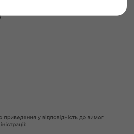
Я
ою приведення у відповідність до вимог
ністрації: