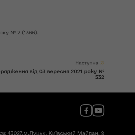
ку № 2 (1366).
Наступна
рядження від 03 вересня 2021 року №
532
са
43027,м.Луцьк, Київський Майдан, 9