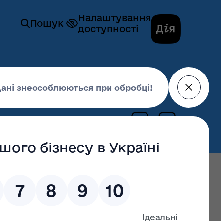
Налаштування
Пошук
доступності
 № 531
07 квітня 2022,
16:25
останні оновлення: 02 липня 2026