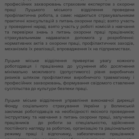
професійних захворювань страховим експертом з охорони
праці Луцького міського відділення проведена
профілактична робота, а саме: надаються страхувальникам
практичні консультацій з питань охорони праці; взято участь
у проведенні нарад; взято участь у роботі комісій з навчання
та перевірки знань з питань охорони праці працівників;
страхувальникам надавалася допомога у розробленні:
нормативних актів з охорони праці, профілактичних заходів,
механізмів їх реалізації, впровадження їх на підприємствах.
Луцьке міське відділення привертає увагу кожного
роботодавця і працівника до усунення або досягнення
мінімально можливого (допустимого) рівня виробничих
ризиків шляхом профілактики виробничого травматизму і
професійних захворювань, формування свідомого ставлення
суспільства до культури безпеки праці.
Луцьке міське відділення управління виконавчої дирекції
Фонду соціального страхування України у Волинській
закликає роботодавців на необхідності якісного проведення
інструктажу та навчання з питань охорони праці, залучення
працівників до роботи за спеціальністю, здійснення
постійного нагляду за роботою, організацію та раціонального
режиму праці і відпочинку, забезпечення працівників