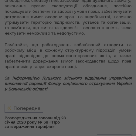
спецодягом, спецвзуттям, засобами індивідуального захисту,
виконання правил експлуатації обладнання, постійно
покращувати безпечні та здорові умови праці, забезпечувати
дотримання вимог охорони праці на виробництві, належно
утримувати територію підприємств, установ та організацій,
та пам’ятати, що життя та здоров’я – основна цінність, якою
нехтувати неможливо та недопустимо.
Пам’ятайте, що роботодавець зобов'язаний створити на
робочому місці в кожному структурному підрозділі умови
праці відповідно до нормативно-правових актів, а також
забезпечити додержання вимог законодавства щодо прав
працівників у галузі охорони праці.
За інформацією Луцького міського відділення управління
виконавчої дирекції Фонду соціального страхування України
у Волинській області
Попередня
Розпорядження голови від 28
січня 2020 року № 38 «Про
затвердження тарифів»