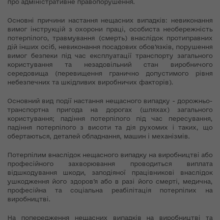
про адміністративне правопорушення.
Основні причини настання нещасних випадків: невиконання
вимог інструкцій з охорони праці, особиста необережність
потерпілого, травмування (смерть) внаслідок протиправних
дій інших осіб, невиконання посадових обов’язків, порушення
вимог безпеки під час експлуатації транспорту загального
користування та незадовільний стан виробничого
середовища (перевищення гранично допустимого рівня
небезпечних та шкідливих виробничих факторів).
Основний вид події настання нещасного випадку - дорожньо-
транспортна пригода на дорогах (шляхах) загального
користування; падіння потерпілого під час пересування,
падіння потерпілого з висоти та дія руxомих і таких, що
обертаються, деталей обладнання, машин і механізмів.
Потерпілим внаслідок нещасного випадку на виробництві або
професійного захворювання проводиться виплата
відшкодування шкоди, заподіяної працівникові внаслідок
ушкодження його здоров’я або в разі його смерті, медична,
професійна та соціальна реабілітація потерпілих на
виробництві.
На попередження нещасних випадків на виробництві та