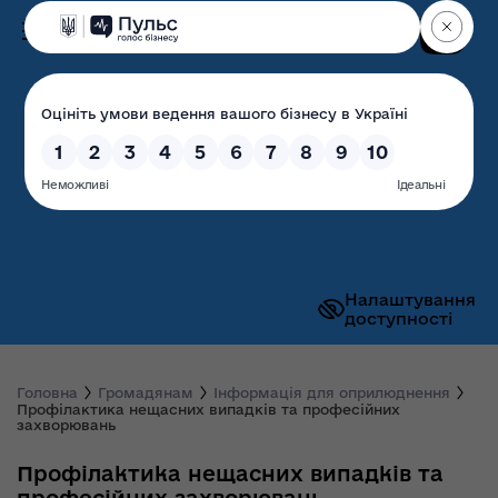
Пошук
Волинська обласна
державна адміністрація
Налаштування
доступності
Головна
Громадянам
Інформація для оприлюднення
Профілактика нещасних випадків та професійних
захворювань
Профілактика нещасних випадків та