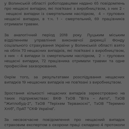
у Волинській області роботодавцями надано 65 повідомлень
про нещасні випадки, які пов’язані з виробництвом, з них 2 -
нещасні випадки із смертельним наслідком, 4 – групових
нещасні випадки, в т.ч. 1 - смертельний, 69 працівників
отримали травми.
За аналогічний період 2018 року Луцьким міським
відділенням управління виконавчої дирекції Фонду
соціального страхування України у Волинській області взято
на облік 70 нещасних випадків, які пов’язані з виробництвом,
з них - 4 випадки із смертельним наслідком, 2 – групових
нещасні випадки, 72 працівника отримали травми та одне
професійне захворювання.
Окрім того, за результатами розслідування нещасних
випадків 19 нещасних випадків не пов’язані з виробництвом.
Зростання кількості нещасних випадків зареєстровано на
таких підприємствах: ВКФ ТзОВ “Віта – Авто”, ТзОВ
“Житлобуд-2”, ТзОВ “Теріхем Тервакоскі”, ТзОВ “Теремно
Хліб”, ПрАТ “СКФ Україна”.
За несвоєчасне повідомлення про нещасний випадок
страховим експертом з охорони праці складено 4 протоколи