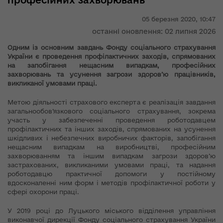
професійних захворювань
05 березня 2020,
10:47
останні оновлення: 02 липня 2026
Одним із основним завдань Фонду соціального страхування
України є проведення профілактичних заходів, спрямованих
на запобігання нещасним випадкам, професійних
захворювань та усунення загрози здоров’ю працівників,
викликаної умовами праці.
Метою діяльності страхового експерта є реалізація завдання
загальнообов’язкового соціального страхування, зокрема
участь у забезпеченні проведення роботодавцем
профілактичних та інших заходів, спрямованих на усунення
шкідливих і небезпечних виробничих факторів, запобігання
нещасним випадкам на виробництві, професійним
захворюванням та іншим випадкам загрози здоров’ю
застрахованих, викликаними умовами праці, та надання
роботодавцю практичної допомоги у постійному
вдосконаленні ним форм і методів профілактичної роботи у
сфері охорони праці.
У 2019 році до Луцького міського відділення управління
виконавчої дирекції Фонду соціального страхування України