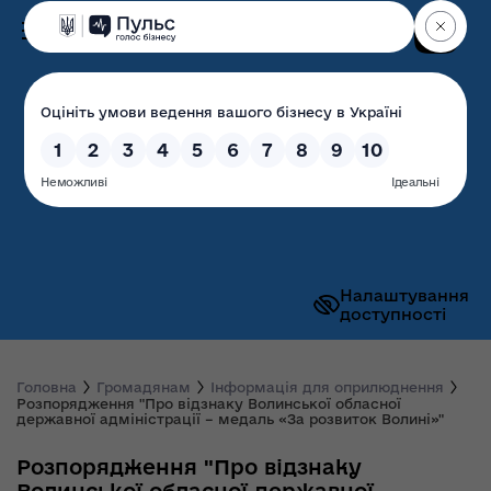
Пошук
Волинська обласна
державна адміністрація
Налаштування
доступності
Головна
Громадянам
Інформація для оприлюднення
Розпорядження "Про відзнаку Волинської обласної
державної адміністрації – медаль «За розвиток Волині»"
Розпорядження "Про відзнаку