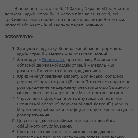
Відповідно до статей 6, 41 Закону України «Про місцеві
державні адміністрації», з метою відзначення осіб, які
зробили вагомий особистий внесок у розвиток Волинської
області або мають інші заслуги перед Волинню
ЗОБОВ’ЯЗУЮ:
Заснувати відзнаку Волинської обласної державної
адміністрації – медаль «За розвиток Волині».
Затвердити
Положення
про відзнаку Волинської
обласної державної адміністрації – медаль «За
розвиток Волині» та її опис (додаються).
Юридичне управління апарату Волинської обласної
державної адміністрації (Віталій Потапенко) подати це
розпорядження на державну реєстрацію до Західного
міжрегіонального управління Міністерства юстиції.
Управління інформаційної та внутрішньої політики
Волинської обласної державної адміністрації (Карина
Мариневич) забезпечити офіційне опублікування цього
розпорядження.
Це розпорядження набирає чинності з дня його
офіційного опублікування.
Контроль за виконанням цього розпорядження
покласти на першого заступника голови Волинської