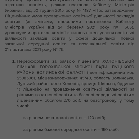
втратили чинність, деяких постанов Кабінету Міністрів
України», від 30 грудня 2015 року № 1187 «Про затвердження
Ліцензійних умов провадження освітньої діяльності закладів
освіти» (зі змінами, внесеними постановою Кабінету
Міністрів України від 24 березня 2021 року № 365),
ураховуючи протокол комісії з питань ліцензування освітньої
діяльності закладів освіти у сфері дошкільної, повної
загальної середньої освіти та позашкільної освіти від
01 листопада 2021 року № 75:
Переоформити за заявою ліцензіата ХОЛОНІВСЬКІЙ
ГІМНАЗІЇ ГОРОХІВСЬКОЇ МІСЬКОЇ РАДИ ЛУЦЬКОГО
РАЙОНУ ВОЛИНСЬКОЇ ОБЛАСТІ (ідентифікаційний код
25085061, місцезнаходження: 45740, область Волинська,
Луцький район, село Холонів, вулиця Шкільна, будинок
1) ліцензію на провадження освітньої діяльності за
рівнями початкової освіти та базової середньої освіти з
ліцензійним обсягом 270 осіб на безстрокову, у тому
числі:
за рівнем початкової освіти – 120 осіб;
за рівнем базової середньої освіти – 150 осіб.