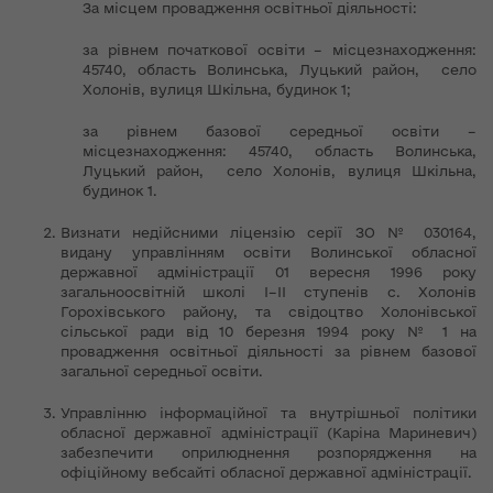
За місцем провадження освітньої діяльності:
за рівнем початкової освіти – місцезнаходження:
45740, область Волинська, Луцький район, село
Холонів, вулиця Шкільна, будинок 1;
за рівнем базової середньої освіти –
місцезнаходження: 45740, область Волинська,
Луцький район, село Холонів, вулиця Шкільна,
будинок 1.
Визнати недійсними ліцензію серії ЗО № 030164,
видану управлінням освіти Волинської обласної
державної адміністрації 01 вересня 1996 року
загальноосвітній школі І–ІІ ступенів с. Холонів
Горохівського району, та свідоцтво Холонівської
сільської ради від 10 березня 1994 року № 1 на
провадження освітньої діяльності за рівнем базової
загальної середньої освіти.
Управлінню інформаційної та внутрішньої політики
обласної державної адміністрації (Каріна Мариневич)
забезпечити оприлюднення розпорядження на
офіційному вебсайті обласної державної адміністрації.