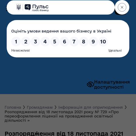
Пошук
Волинська обласна
державна адміністрація
Налаштування
доступності
Головна
Громадянам
Інформація для оприлюднення
Розпорядження від 18 листопада 2021 року № 729 «Про
переоформлення ліцензії на провадження освітньої
діяльності »
Розпорядження від 18 листопада 2021