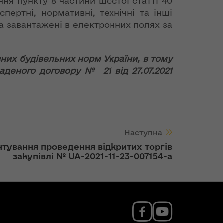
ня пункту 8 частини шостої статті 40
пертні, нормативні, технічні та інші
а завантажені в електронних полях за
них будівельних норм України, в тому
ладеного договору № 21 від 27.07.2021
Наступна
тування проведення відкритих торгів
закупівлі № UA-2021-11-23-007154-a