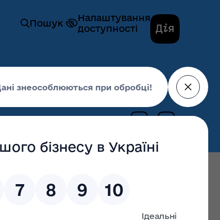
Налаштування
Пошук
доступності
гів закупівлі №UA-2021-11-19-006458-a
26 листопада 2021,
12:39
останні оновлення: 02 липня 2026