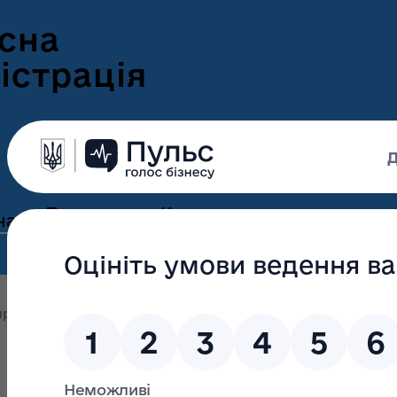
сна
істрація
Пресцентр
Корисна
нам
та новини
інформація
Оголошення
Інформація для
ення
ветеранів
Новини Волині
оприлюднення
Обгрунтування проведення відкритих тор
ні
Інформація для
е-Ветеран
Фотогалерея
ВПО
Відеогалерея
Подати е-