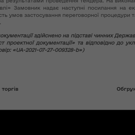
за результатами проведення тендера. На виконан
ї
ення
влі» Замовник надає наступні посилання на екс
ня 2018
Новий
ть умов застосування переговорної процедури т
них
 "Про
адміністративно-
.
у
територіальний
устрій Волині: які
кументації здійснено на підставі чинних Держав
функції мають
ст проектної документації» та відповідно до ук
новостворені
ення
ння»
вір: «UA-2021-07-27-009328-b»)
районні державні
сня
адміністрації
№ 608
ітарну
9 червня в області
стартувала літня
оздоровча
ення
 торгів
Обгрун
кампанія для дітей
ня 2018
 "Про
лення
НЕФОРМАТ:
інтерв’ю із
а,
заступником
ування
голови ОДА Ігорем