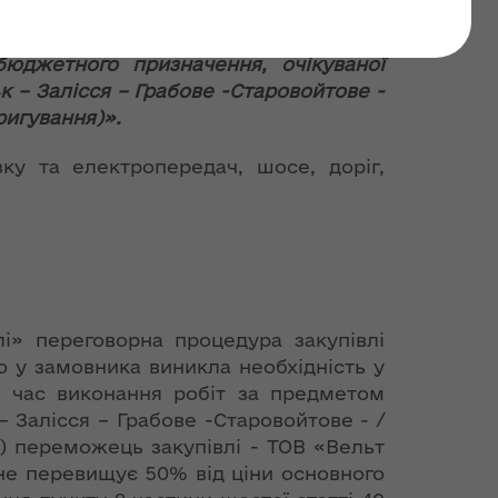
№UA-2021-11-19-006458-a
бюджетного призначення, очікуваної
 – Залісся – Грабове -Старовойтове -
ригування)».
зку та електропередач, шосе, доріг,
лі» переговорна процедура закупівлі
 у замовника виникла необхідність у
ід час виконання робіт за предметом
– Залісся – Грабове -Старовойтове - /
») переможець закупівлі - ТОВ «Вельт
 не перевищує 50% від ціни основного