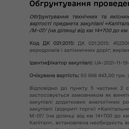
Довідник
інформації
Обгрунтування проведен
Завдання
Центр підтримки
телефонів
підприємців
Структурні
Електронні
Дія.Бізнес у
Обґрунтування технічних та якісни
Графік прийому
підрозділи
Запобігання
закупівлі
Луцьку
вартості предмета закупівлі «Капіта
громадян
облдержадміністрації
корупції
/М-07/ (на ділянці від км 14+700 до к
Інформація
Регіональний офіс
Звернення
оприлюдне
Плани роботи ОДА
Районні державні
Повідомити про
міжнародного
Код ДК 021:2015:
ДК 021:2015: 45230
громадян
адміністрації
корупційне
співробітництва
Безбар'єрні
аеродромів і залізничних доріг; вирі
Волинської області
правопорушення
Розпорядж
Фінанси
Цифрова
від 21 черв
Регуляторна
трансформація
ОДА і
Ідентифікатор закупівлі:
UA-2021-11-19
року № 365
Міські ради міст
політика
Очищення влади
Волині
громадські
гуманітарн
обласного
Очікувана вартість:
50 668 443,00 грн. 
допомогу"
Україна - НАТО
значення
Контакти
Громадськ
Адреса.
обговорен
Відповідно до пункту 5 частини 2 с
Розпорядок
Європейська
Розпорядж
В Україні
Територіальні
застосовується замовником як винят
роботи
інтеграція
від 14 серп
Рішення
відбуваються
органи
закупівлі додаткових аналогічних р
року № 535
Волинської
масштабні
закупівлі (відкриті торги) «Капіталь
Адміністративні
Оголошення про
гуманітарн
регіональн
Євроінтеграційний
військові
Волинська
М-07/ (на ділянці від км 14+700 до 
послуги та
конкурс
допомогу"
комісії з п
дайджест
навчання:
обласна Рада
Капітал», встановлена необхідність 
дозвільна
техногенно
видовищне відео