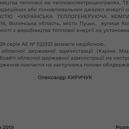
ї
бництва теплової на теплоеклектроцентралях, ТЕ
ення
радиційних або поновлювальних джерел енергії с
ня 2018
Новий
них
СТЮ «УКРАЇНСЬКА ТЕПЛОГЕНЕРУЮЧА КОМПА
 "Про
адміністративно-
у
територіальний
16, Волинська область, місто Луцьк, вулиця Ко
устрій Волині: які
ності з виробництва теплової енергії на установ
функції мають
новостворені
 29 серія АЕ № 522322 визнати недійсною.
ення
ння»
районні державні
сня
и обласної державної адміністрації (Каріна М
адміністрації
№ 608
айті обласної державної адміністрації на насту
ітарну
ження покласти на заступника голови облдержад
9 червня в області
стартувала літня
лови
Олександр КИРИЧУК
оздоровча
ення
кампанія для дітей
ня 2018
 "Про
лення
НЕФОРМАТ:
інтерв’ю із
а,
заступником
ування
голови ОДА Ігорем
 2019
Розп