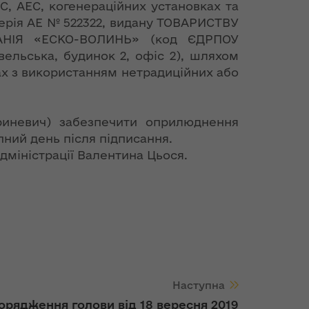
С, АЕС, когенераційних установках та
ерія АЕ № 522322, видану ТОВАРИСТВУ
НІЯ «ЕСКО-ВОЛИНЬ» (код ЄДРПОУ
вельська, будинок 2, офіс 2), шляхом
ках з використанням нетрадиційних або
ариневич) забезпечити оприлюднення
пний день після підписання.
міністрації Валентина Цьося.
Наступна
орядження голови від 18 вересня 2019