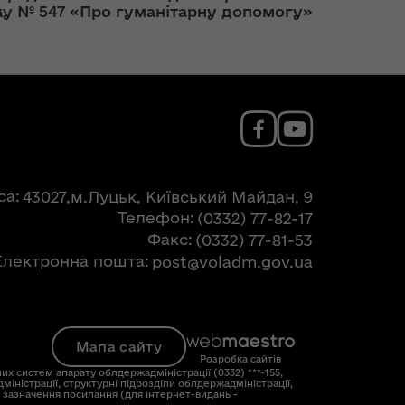
ку № 547 «Про гуманітарну допомогу»
са
43027,м.Луцьк, Київський Майдан, 9
Телефон
(0332) 77-82-17
Факс
(0332) 77-81-53
Електронна пошта
post@voladm.gov.ua
Мапа сайту
Розробка сайтів
их систем апарату облдержадміністрації (0332) ***-155,
міністрації, структурні підрозділи облдержадміністрації,
і зазначення посилання (для інтернет-видань -