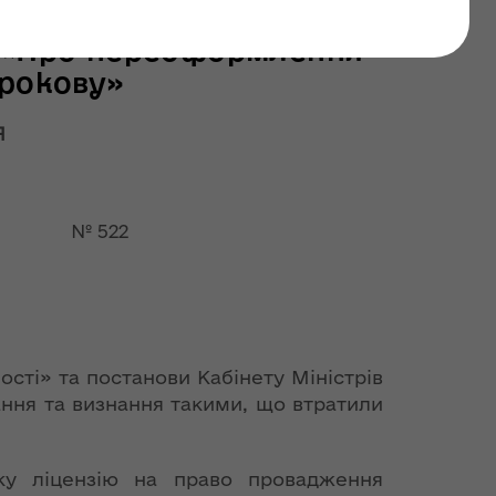
останні оновлення: 02 липня 2026
2 «Про переоформлення
трокову»
Я
 № 522
і» та постанови Кабінету Міністрів
ання та визнання такими, що втратили
ку ліцензію на право провадження