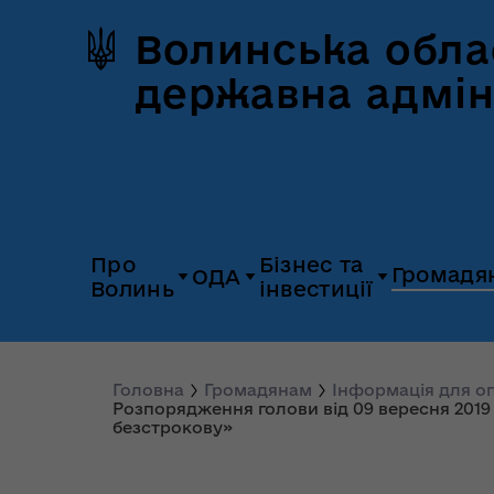
Волинська обла
державна адмін
Про
Бізнес та
Громадя
ОДА
Волинь
інвестиції
Герб та прапор
Дія.Бізнес
Керівництво
Розпорядж
Історія Волині
Платформа
Головна
Громадянам
Інформація для 
Органи влади
Відкриті да
Розпорядження голови від 09 вересня 201
«Пульс»
безстрокову»
Природні ресурси
Діяльність
Доступ до
Апарат
UNITED 24
публічної
облдержадміністрації
Паспорт області