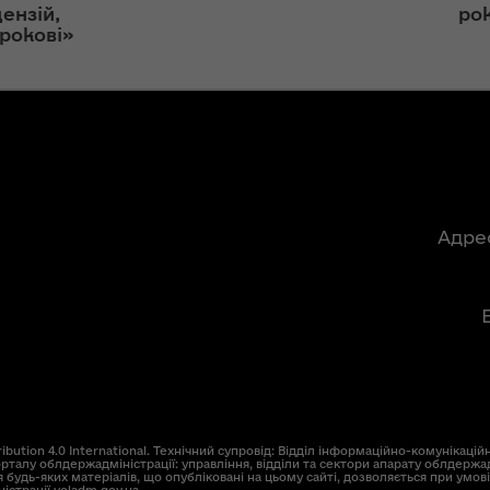
ння
Чуліпою для
ензій,
ро
ергії"
«InsiderMedia».
рокові»
ВІДЕО
ення
ня 2018
Інтерв’ю
 "Про
заступниці голови
лення
ОДА Вікторії
Левчук для ІА
а,
«Конкурент»
ування
Адре
ння
Вікторія Левчук
ергії"
про плани на
посаді заступниці
ення
голови ОДА в
ня 2018
ефірі телеканалу
 "Про
«Громадське
видачі
інтерактивне
телебачення»
ування
ution 4.0 International. Технічний супровід: Відділ інформаційно-комунікаційн
рталу облдержадміністрації: управління, відділи та сектори апарату облдержад
ння
 будь-яких матеріалів, що опубліковані на цьому сайті, дозволяється при умов
НЕФОРМАТ: