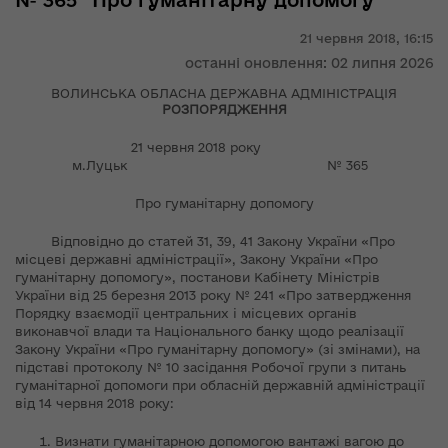
№ 365 "Про гуманітарну допомогу"
21 червня 2018,
16:15
останні оновлення: 02 липня 2026
ВОЛИНСЬКА ОБЛАСНА ДЕРЖАВНА АДМІНІСТРАЦІЯ
РОЗПОРЯДЖЕННЯ
21 червня 2018 року
м.Луцьк № 365
Про гуманітарну допомогу
Відповідно до статей 31, 39, 41 Закону України «Про
місцеві державні адміністрації», Закону України «Про
гуманітарну допомогу», постанови Кабінету Міністрів
України від 25 березня 2013 року № 241 «Про затвердження
Порядку взаємодії центральних і місцевих органів
виконавчої влади та Національного банку щодо реалізації
Закону України «Про гуманітарну допомогу» (зі змінами), на
підставі протоколу № 10 засідання Робочої групи з питань
гуманітарної допомоги при обласній державній адміністрації
від 14 червня 2018 року:
Визнати гуманітарною допомогою вантажі вагою до