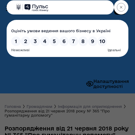
Пошук
Волинська обласна
державна адміністрація
Налаштування
доступності
Головна
Громадянам
Інформація для оприлюднення
Розпорядження від 21 червня 2018 року № 365 "Про
гуманітарну допомогу"
Розпорядження від 21 червня 2018 року