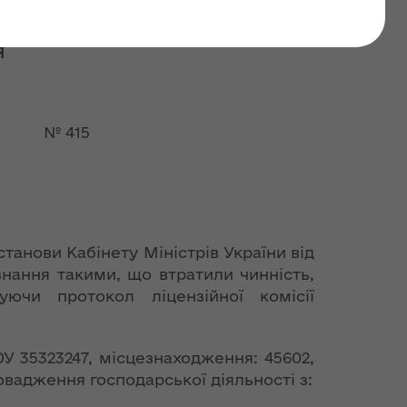
чу ліцензій»
Я
 № 415
станови Кабінету Міністрів України від
нання такими, що втратили чинність,
уючи протокол ліцензійної комісії
У 35323247, місцезнаходження: 45602,
ровадження господарської діяльності з: