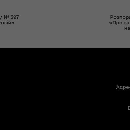
ння
Чуліпою для
ергії"
«InsiderMedia».
ВІДЕО
у № 397
Розпор
ення
нзій»
«Про з
ня 2018
Інтерв’ю
на
 "Про
заступниці голови
лення
ОДА Вікторії
Левчук для ІА
а,
«Конкурент»
ування
ння
Вікторія Левчук
ергії"
про плани на
посаді заступниці
Адре
ення
голови ОДА в
ня 2018
ефірі телеканалу
 "Про
«Громадське
видачі
інтерактивне
телебачення»
ування
ння
НЕФОРМАТ: