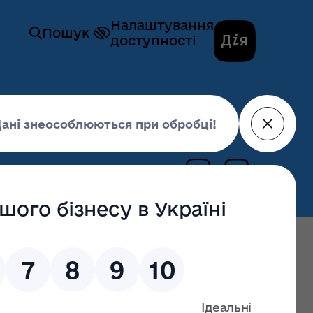
Налаштування
Пошук
доступності
 415 «Про видачу ліцензій»
25 липня 2019,
16:16
останні оновлення: 02 липня 2026