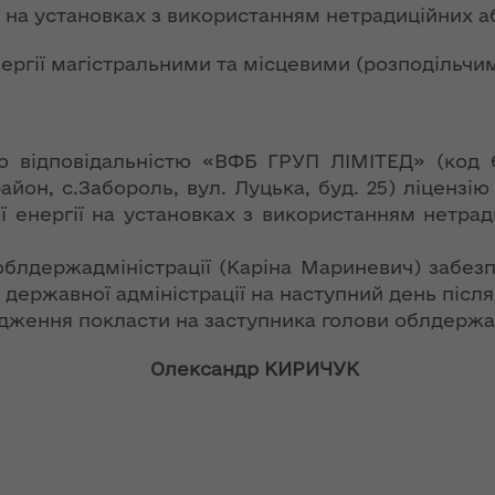
ї
ії на установках з використанням нетрадиційних 
ення
ня 2018
Новий
них
нергії магістральними та місцевими (розподільч
 "Про
адміністративно-
у
територіальний
устрій Волині: які
функції мають
 відповідальністю «ВФБ ГРУП ЛІМІТЕД» (код 
новостворені
ення
ння»
районні державні
район, с.Забороль, вул. Луцька, буд. 25) ліценз
сня
адміністрації
ої енергії на установках з використанням нетр
№ 608
ітарну
 облдержадміністрації (Каріна Мариневич) заб
9 червня в області
стартувала літня
 державної адміністрації на наступний день після
оздоровча
ження покласти на заступника голови облдержад
ення
кампанія для дітей
ня 2018
лови
Олександр КИРИЧУК
 "Про
лення
НЕФОРМАТ:
інтерв’ю із
а,
заступником
ування
голови ОДА Ігорем