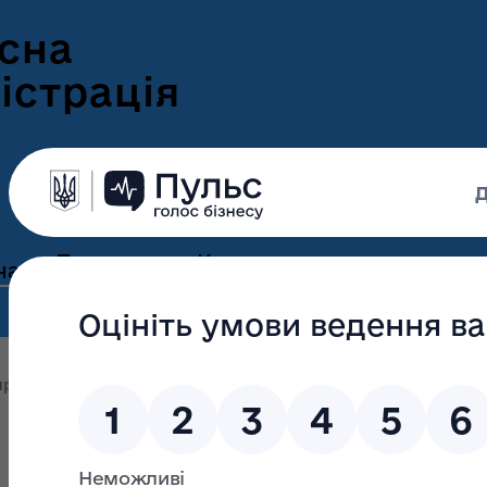
сна
істрація
Пресцентр
Корисна
нам
та новини
інформація
Оголошення
Інформація для
ення
ветеранів
Новини Волині
оприлюднення
Розпорядження від 25 липня 2019 року №
ні
Інформація для
е-Ветеран
Фотогалерея
ВПО
Відеогалерея
Подати е-