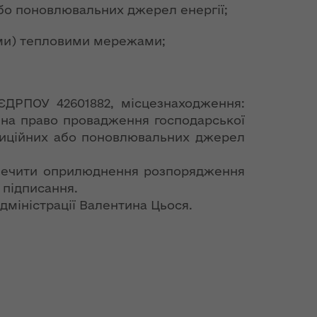
або поновлювальних джерел енергії;
ими) тепловими мережами;
ЄДРПОУ 42601882, місцезнаходження:
ію на право провадження господарської
адиційних або поновлювальних джерел
езпечити оприлюднення розпорядження
 підписання.
міністрації Валентина Цьося.