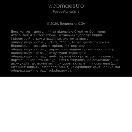
Розробка сайтів
© 2026. Волинська ОДА
Весь контент доступний за ліцензією Creative Commons
Attribution 4.0 International. Технічний супровід: Відділ
інформаційно-комунікаційних систем апарату
облдержадміністрації (0332) ***-155, forweb@voladm.gov.ua
Відповідальні за зміст сторінок веб-порталу
облдержадміністрації: управління, відділи та сектори апарату
облдержадміністрації, структурні підрозділи
облдержадміністрації, веб-сторінки яких розміщені на цьому
порталі. Використання будь-яких матеріалів, що опубліковані на
цьому сайті, дозволяється при умові зазначення посилання (для
інтернет-видань - гіперпосилання) на офіційний сайт Волинської
облдержадміністрації voladm.gov.ua.