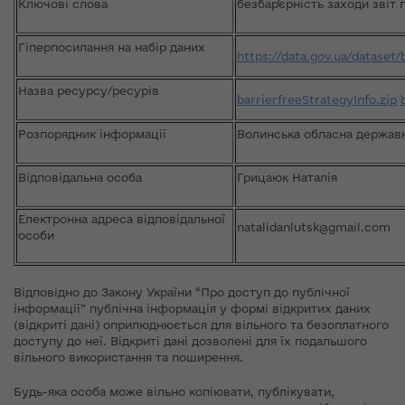
Ключові слова
безбар'єрність заходи звіт 
Гіперпосилання на набір даних
https://data.gov.ua/dataset
Назва ресурсу/ресурів
barrierfreeStrategyInfo.zip
Розпорядник інформації
Волинська обласна державн
Відповідальна особа
Грицаюк Наталія
Електронна адреса відповідальної
natalidanlutsk@gmail.com
особи
Відповідно до Закону України “Про доступ до публічної
інформації” публічна інформація у формі відкритих даних
(відкриті дані) оприлюднюється для вільного та безоплатного
доступу до неї. Відкриті дані дозволені для їх подальшого
вільного використання та поширення.
Будь-яка особа може вільно копіювати, публікувати,