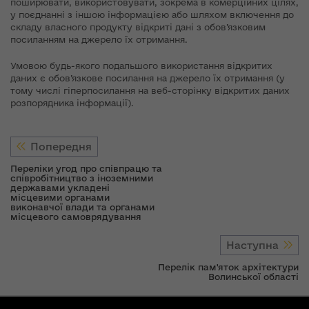
поширювати, використовувати, зокрема в комерційних цілях,
у поєднанні з іншою інформацією або шляхом включення до
складу власного продукту відкриті дані з обов’язковим
посиланням на джерело їх отримання.
Умовою будь-якого подальшого використання відкритих
даних є обов’язкове посилання на джерело їх отримання (у
тому числі гіперпосилання на веб-сторінку відкритих даних
розпорядника інформації).
Попередня
Переліки угод про співпрацю та
співробітництво з іноземними
державами укладені
місцевими органами
виконавчої влади та органами
місцевого самоврядування
Наступна
Перелік пам'яток архітектури
Волинської області