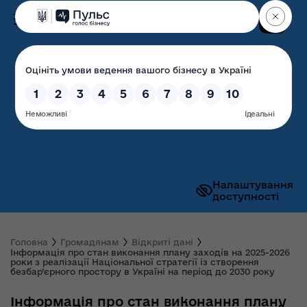
Пошук
Волинська обласна
державна адміністрація
Налаштування
доступності
Головна
Громадянам
Відкриті дані
Інформація про стан виконання плану заходів на 2025-2026
роки з реалізації Національної стратегії із створення
безбар’єрного простору в Україні на період до 2030 року
Інформація про стан виконання плану