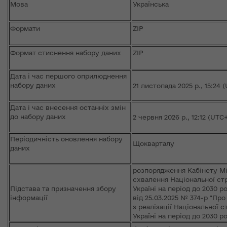
Мова
Українська
Формати
ZIP
Формат стиснення набору даних
ZIP
Дата і час першого оприлюднення
набору даних
21 листопада 2025 р., 15:24 
Дата і час внесення останніх змін
до набору даних
2 червня 2026 р., 12:12 (UTC
Періодичність оновлення набору
Щокварталу
даних
розпорядження Кабінету Мін
схвалення Національної стр
Підстава та призначення збору
Україні на період до 2030 
інформації
від 25.03.2025 № 374-р "Пр
з реалізації Національної с
Україні на період до 2030 р