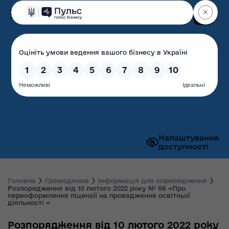
Пошук
Волинська обласна
державна адміністрація
Налаштування
доступності
Головна
Громадянам
Інформація для оприлюднення
Розпорядження від 10 лютого 2022 року № 66 «Про
переоформлення ліцензії на провадження освітньої
діяльності »
Розпорядження від 10 лютого 2022 року