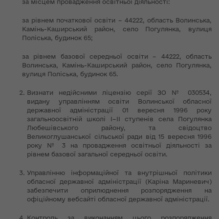
за місцем провадження освітньої діяльності:
за рівнем початкової освіти – 44222, область Волинська,
Камінь-Каширський район, село Погулянка, вулиця
Поліська, будинок 65;
за рівнем базової середньої освіти – 44222, область
Волинська, Камінь-Каширський район, село Погулянка,
вулиця Поліська, будинок 65.
Визнати недійсними ліцензію серії ЗО № 030534,
видану управлінням освіти Волинської обласної
державної адміністрації 01 вересня 1996 року
загальноосвітній школі І–ІІ ступенів села Погулянка
Любешівського району, та свідоцтво
Великоглушанської сільської ради від 15 вересня 1996
року № 3 на провадження освітньої діяльності за
рівнем базової загальної середньої освіти.
Управлінню інформаційної та внутрішньої політики
обласної державної адміністрації (Каріна Мариневич)
забезпечити оприлюднення розпорядження на
офіційному вебсайті обласної державної адміністрації.
Контроль за виконанням цього розпорядження