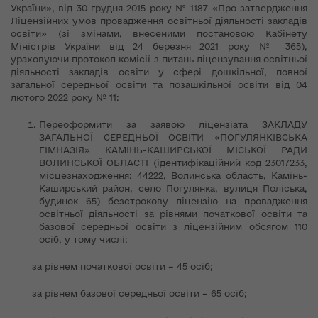
України», від 30 грудня 2015 року № 1187 «Про затвердження
Ліцензійних умов провадження освітньої діяльності закладів
освіти» (зі змінами, внесеними постановою Кабінету
Міністрів України від 24 березня 2021 року № 365),
ураховуючи протокол комісії з питань ліцензування освітньої
діяльності закладів освіти у сфері дошкільної, повної
загальної середньої освіти та позашкільної освіти від 04
лютого 2022 року № 11:
Переоформити за заявою ліцензіата ЗАКЛАДУ
ЗАГАЛЬНОЇ СЕРЕДНЬОЇ ОСВІТИ «ПОГУЛЯНКІВСЬКА
ГІМНАЗІЯ» КАМІНЬ-КАШИРСЬКОЇ МІСЬКОЇ РАДИ
ВОЛИНСЬКОЇ ОБЛАСТІ (ідентифікаційний код 23017233,
місцезнаходження: 44222, Волинська область, Камінь-
Каширський район, село Погулянка, вулиця Поліська,
будинок 65) безстрокову ліцензію на провадження
освітньої діяльності за рівнями початкової освіти та
базової середньої освіти з ліцензійним обсягом 110
осіб, у тому числі:
за рівнем початкової освіти – 45 осіб;
за рівнем базової середньої освіти – 65 осіб;