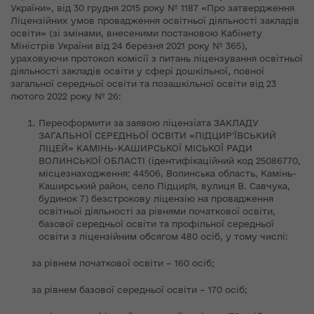
України», від 30 грудня 2015 року № 1187 «Про затвердження
Ліцензійних умов провадження освітньої діяльності закладів
освіти» (зі змінами, внесеними постановою Кабінету
Міністрів України від 24 березня 2021 року № 365),
ураховуючи протокол комісії з питань ліцензування освітньої
діяльності закладів освіти у сфері дошкільної, повної
загальної середньої освіти та позашкільної освіти від 23
лютого 2022 року № 26:
Переоформити за заявою ліцензіата ЗАКЛАДУ
ЗАГАЛЬНОЇ СЕРЕДНЬОЇ ОСВІТИ «ПІДЦИР’ЇВСЬКИЙ
ЛІЦЕЙ» КАМІНЬ-КАШИРСЬКОЇ МІСЬКОЇ РАДИ
ВОЛИНСЬКОЇ ОБЛАСТІ (ідентифікаційний код 25086770,
місцезнаходження: 44506, Волинська область, Камінь-
Каширський район, село Підцир’я, вулиця В. Савчука,
будинок 7) безстрокову ліцензію на провадження
освітньої діяльності за рівнями початкової освіти,
базової середньої освіти та профільної середньої
освіти з ліцензійним обсягом 480 осіб, у тому числі:
за рівнем початкової освіти – 160 осіб;
за рівнем базової середньої освіти – 170 осіб;