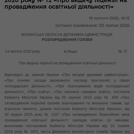
2020 року № 72 «Про видачу ліцензії на
провадження освітньої діяльності»
18 лютого 2020,
18:12
останні оновлення: 02 липня 2026
ВОЛИНСЬКА ОБЛАСНА ДЕРЖАВНА АДМІНІСТРАЦІЯ
РОЗПОРЯДЖЕННЯ ГОЛОВИ
14 лютого 2020 року м.Луцьк № 72
Про видачу ліцензії на провадження освітньої діяльності
Відповідно до законів України «Про місцеві державні адміністрації»,
«Про основні засади державного нагляду (контролю) у сфері
господарської діяльності», «Про ліцензування видів господарської
діяльності», «Про освіту», «Про загальну середню освіту», постанов
Кабінету Міністрів України від 05 серпня 2015 року № 609 «Про
затвердження переліку органів ліцензування та визнання такими, що
втратили чинність, деяких постанов Кабінету Міністрів України», від
30 грудня 2015 року № 1187 «Про затвердження Ліцензійних умов
провадження освітньої діяльності закладів освіти» (зі змінами,
внесеними постановою Кабінету Міністрів України від 10 травня
2018 року № 347), листа Державної регуляторної служби України від