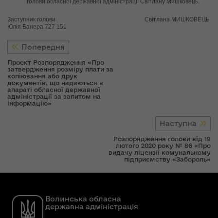
голови обласної державної адміністрації Світлану Мишковець.
Заступник голови Світлана МИШКОВЕЦЬ
Юлія Банера 727 151
Попередня
Проект Розпорядження «Про
затвердження розміру плати за
копіювання або друк
документів, що надаються в
апараті обласної державної
адміністрації за запитом на
інформацію»
Наступна
Розпорядження голови від 19
лютого 2020 року № 86 «Про
видачу ліцензії комунальному
підприємству «Забороль»
Волинська обласна
державна адміністрація