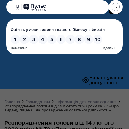
Пошук
Волинська обласна
державна адміністрація
Налаштування
доступності
Головна
Громадянам
Інформація для оприлюднення
Розпорядження голови від 14 лютого 2020 року № 72 «Про
видачу ліцензії на провадження освітньої діяльності»
Розпорядження голови від 14 лютого