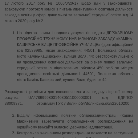
17 лютого 2017 року № 1006/0/20-17 щодо змін у законодавстві,
враховуючи протокол комісії з питань ліцензування освітньої діяльності
закладів освіти у сфері дошкільної та загальної середньої освіти від 14
лютого 2020 року № 2:
На підставі заяви і поданих документів видати ДЕРЖАВНОМУ
ПРОФЕСІЙНО-ТЕХНІЧНОМУ НАВЧАЛЬНОМУ ЗАКЛАДУ «КАМІНЬ-
КАШИРСЬКЕ ВИЩЕ ПРОФЕСІЙНЕ УЧИЛИЩЕ» (ідентифікаційний
код 02539985, місце знаходження: 44501, Волинська область,
місто Камінь-Каширський, вулиця Воля, 44) безстрокову ліцензію
на провадження освітньої діяльності за рівнем повної загальної
середньої освіти з ліцензованим обсягом 450 осіб за міcцем
провадження освітньої діяльності: 44501, Волинська область,
місто Камінь-Каширський, вулиця Воля, будинок 44.
Розрахункові реквізити для внесення плати за видачу ліцензії: номер
рахунка UA478999980314030511000003001, код ЄДРПОУ
38009371, отримувач ГУК у Волин.обл/Волинська.обл/22010200.
Відділу інформаційної політики облдержадміністрації (Каріна
Мариневич) забезпечити оприлюднення розпорядження на
офіційному вебсайті обласної державної адміністрації.
Контроль за виконанням розпорядження покласти на заступника