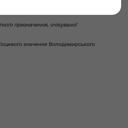
№ UA-2023-04-03-
тного призначення, очікуваної
місцевого значення Володимирського