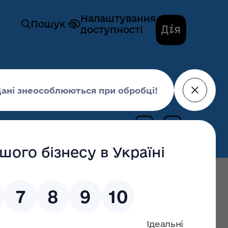
Налаштування
Пошук
доступності
гів закупівлі № UA-2023-04-03-003985-a
04 квітня 2023,
15:18
останні оновлення: 02 липня 2026