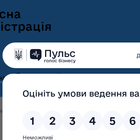
сна
істрація
Пресцентр
Корисна
нам
та новини
інформація
Оголошення
Інформація для
ення
ветеранів
Новини Волині
оприлюднення
Обгрунтування проведення відкритих тор
ні
Інформація для
е-Ветеран
Фотогалерея
ВПО
Відеогалерея
Подати е-