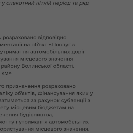
ння
Чуліпою для
у спекотний літній період та ряд
ергії"
«InsiderMedia».
ВІДЕО
ення
ня 2018
Інтерв’ю
 "Про
заступниці голови
ь розраховано відповідно
лення
ОДА Вікторії
ентації на об’єкт «Послуг з
Левчук для ІА
 утримання автомобільних доріг
а,
«Конкурент»
тування місцевого значення
ування
району Волинської області,
ння
Вікторія Левчук
3 км»
ергії"
про плани на
посаді заступниці
о призначення розраховано
ення
голови ОДА в
еліку об’єктів, фінансування яких у
ня 2018
ефірі телеканалу
ватиметься за рахунок субвенції з
 "Про
«Громадське
ету місцевим бюджетам на
видачі
інтерактивне
ечення будівництва,
телебачення»
монту і утримання автомобільних
ування
користування місцевого значення,
ння
НЕФОРМАТ: