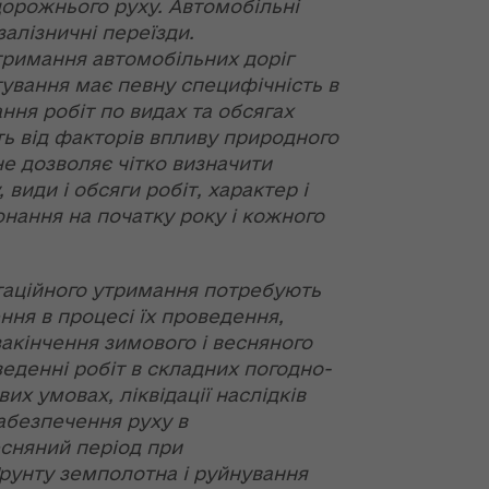
дорожнього руху. Автомобільні
ї
ення
залізничні переїзди.
ня 2018
Новий
них
тримання автомобільних доріг
 "Про
адміністративно-
тування має певну специфічність в
у
територіальний
ння робіт по видах та обсягах
устрій Волині: які
функції мають
ть від факторів впливу природного
новостворені
е дозволяє чітко визначити
ення
ння»
районні державні
 види і обсяги робіт, характер і
сня
адміністрації
онання на початку року і кожного
№ 608
ітарну
9 червня в області
стартувала літня
таційного утримання потребують
оздоровча
ння в процесі їх проведення,
ення
кампанія для дітей
закінчення зимового і весняного
ня 2018
веденні робіт в складних погодно-
 "Про
лення
НЕФОРМАТ:
их умовах, ліквідації наслідків
інтерв’ю із
абезпечення руху в
а,
заступником
сняний період при
ування
голови ОДА Ігорем
рунту земполотна і руйнування