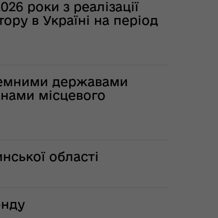
026 роки з реалізації
тору в Україні на період
оземними державами
анами місцевого
нської області
онду