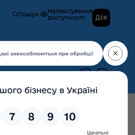
Налаштування
Пошук
доступності