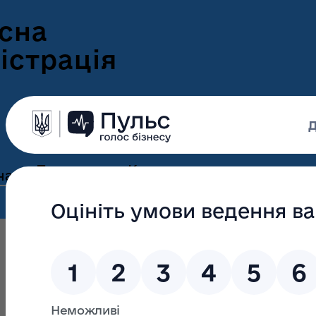
сна
істрація
Пресцентр
Корисна
нам
та новини
інформація
Оголошення
Інформація для
ення
ветеранів
Новини Волині
ні
Інформація для
е-Ветеран
Фотогалерея
ВПО
Відеогалерея
Подати е-