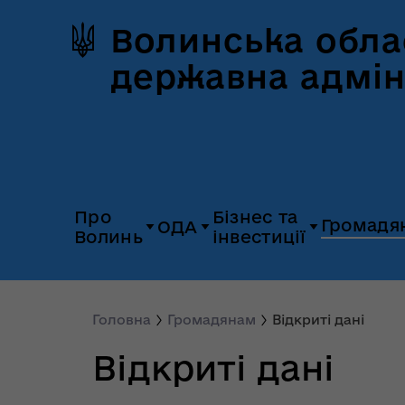
Волинська обла
державна адмін
Про
Бізнес та
Громадя
ОДА
Волинь
інвестиції
Герб та прапор
Дія.Бізнес
Керівництво
Розпорядж
Історія Волині
Платформа
Головна
Громадянам
Відкриті дані
Органи влади
Відкриті да
«Пульс»
Відкриті дані
Природні ресурси
Діяльність
Доступ до
Апарат
UNITED 24
публічної
облдержадміністрації
Паспорт області