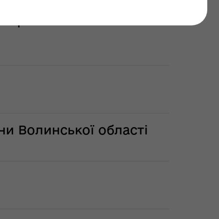
нергетичної стійкості
ни Волинської області