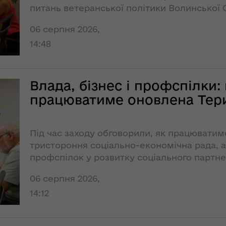
господарства ОДА
питань ветеранської політики Волинської 
в ефірі
ення
«Українського
ня 2018
06 серпня 2026,
радіо. Луцьк»
 "Про
14:48
у
«Велике
будівництво»
Влада, бізнес і профспілки:
місцевих доріг на
ення
Волині: перші
працюватиме оновлена Тери
опада
підсумки 2021
№ 772
року
лення
Під час заходу обговорили, як працювати
Ситуація на
тристороння соціально-економічна рада, а
ня
кордоні
профспілок у розвитку соціального партн
контрольована,
за
але робота на
06 серпня 2026,
ної
випередження
14:12
триває
освіти
кову"