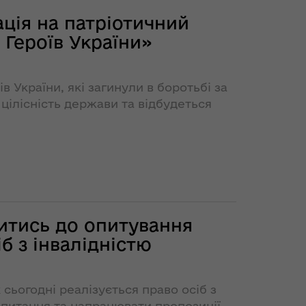
ація на патріотичний
а Героїв України»
в України, які загинули в боротьбі за
 цілісність держави та відбудеться
.
итись до опитування
 з інвалідністю
 сьогодні реалізується право осіб з
 питання та напрацювати пропозиції