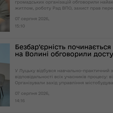
ї
громадських організацій обговорили найак
ення
житлом, роботу Рад ВПО, захист прав пер
Новий
ня 2018
них
адміністративно-
підготовку громад до реалізації нових де
 "Про
07 серпня 2026,
територіальний
у
устрій Волині: які
15:10
функції мають
новостворені
ення
ння»
районні державні
сня
Безбар’єрність починається 
адміністрації
№ 608
на Волині обговорили досту
ітарну
9 червня в області
стартувала літня
У Луцьку відбувся навчально-практичний за
оздоровча
ення
відповідальності всіх учасників процесу: в
кампанія для дітей
ня 2018
Організували захід управління містобудува
 "Про
облдержадміністрації спільно з Луцькою
НЕФОРМАТ:
лення
07 серпня 2026,
організацією «Зруш Скелю»
інтерв’ю із
14:16
заступником
а,
голови ОДА Ігорем
ування
Чуліпою для