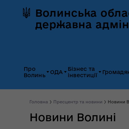
Волинська обла
державна адмін
Про
Бізнес та
ОДА
Громадя
Волинь
інвестиції
Герб та прапор
Дія.Бізнес
Керівництво
Розпорядж
Історія Волині
Платформа
Головна
Пресцентр та новини
Новини В
Органи влади
Відкриті да
«Пульс»
Новини Волині
Природні ресурси
Діяльність
Доступ до
Апарат
UNITED 24
публічної
облдержадміністрації
Паспорт області
Довідник