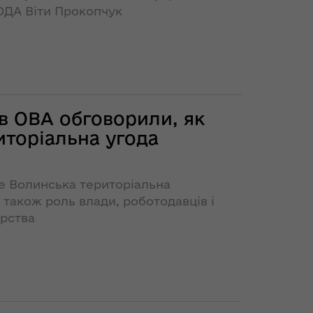
ОДА Віти Прокопчук
 в ОВА обговорили, як
торіальна угода
ме Волинська територіальна
 також роль влади, роботодавців і
ерства