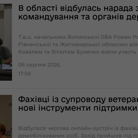
пізніше, однак
ьну
В області відбулась нарада 
очікують хороший
 єдиної
збір урожаю
командування та органів д
НЕФОРМАТ:
інтерв’ю із
Т.в.о. начальника Волинської ОВА Роман 
головою ОДА
Рівненської та Житомирської обласних ві
Юрієм
ення
Ковалем та Віталієм Бунечко взяли участь
Погуляйком для
опада
обороноздатності північного напрямку.
«InsiderMedia».
№ 758
06 серпня 2026,
ВІДЕО
17:59
лення
Волинь готова до
ня
опалювального
Фахівці із супроводу ветер
сезону на 100% –
за
нові інструменти підтримки
заступник
ної
начальника
управління
світи,
житлово-
Відбулася чергова онлайн-зустріч із фахів
кову"
комунального
демобілізованих осіб. Захід пройшов під 