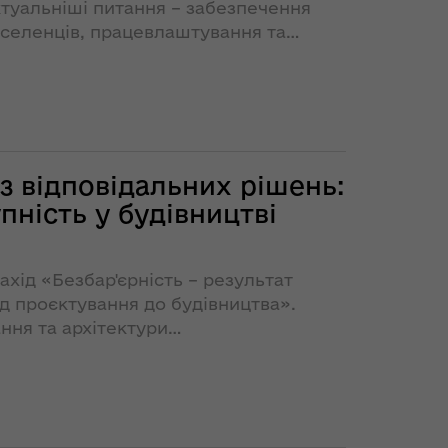
туальніші питання – забезпечення
еселенців, працевлаштування та
ржавних програм.
з відповідальних рішень:
пність у будівництві
хід «Безбар'єрність – результат
ід проєктування до будівництва».
ння та архітектури
 міською радою та громадською