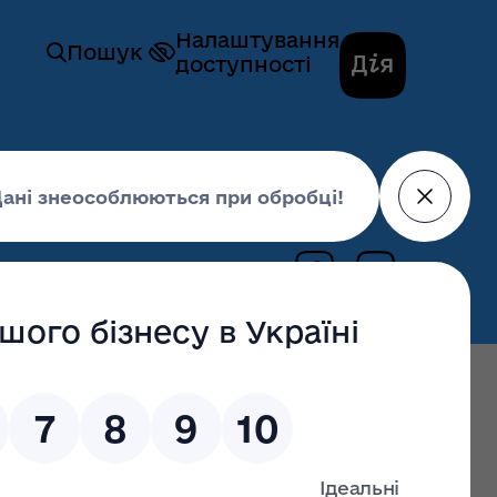
Налаштування
Пошук
доступності