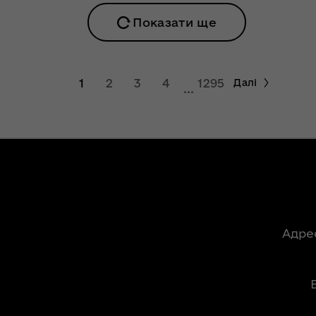
На Волині в цьому
році найбільший
Показати ще
ення
збір врожаю
опада
кукурудзи
№ 783
ітарну
1
2
3
4
1295
Далі
Назар Романюк
...
розповів, як і коли
запрацює
ення
обласний
опада
електронний
№ 784
квиток на Волині
у
Плани розвитку
а та
спортивної галузі
Волині
Адре
ергії
ОЛЬ"
В області
сформовані 5
ення
батальйонів
ня 2018
територіальної