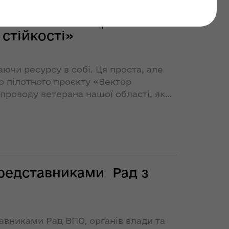
ранів області пройшли
стійкості»
чи ресурсу в собі. Ця проста, але
ю пілотного проєкту «Вектор
супроводу ветерана нашої області, яке
. начальника ОВА Роман Романюк,
 представниками Рад з
ставниками Рад ВПО, органів влади та