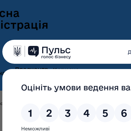
сна
істрація
Пресцентр
Корисна
нам
та новини
інформація
Оголошення
Інформація для
ення
ветеранів
Новини Волині
олині
ні
Інформація для
е-Ветеран
Фотогалерея
ВПО
Відеогалерея
Подати е-