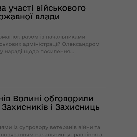
за участі військового
ержавної влади
Романюк разом із начальниками
йськових адміністрацій Олександром
 у нараді щодо посилення
анів Волині обговорили
 Захисників і Захисниць
цями із супроводу ветеранів війни та
головуванням начальниці управління з