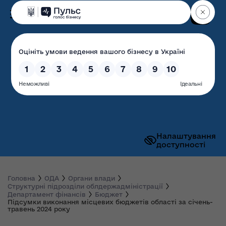
Пошук
Волинська обласна
державна адміністрація
Налаштування
доступності
Головна
ОДА
Органи влади
Структурні підрозділи облдержадміністрації
Департамент фінансів
Бюджет
Підсумки виконання місцевих бюджетів області за січень-
травень 2024 року