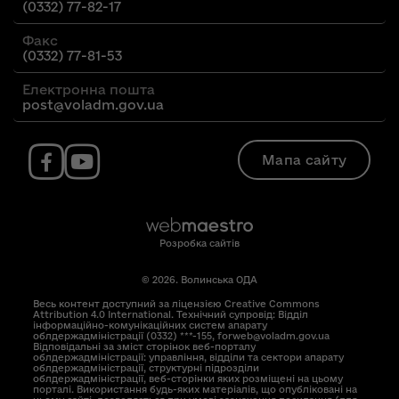
(0332) 77-82-17
Факс
(0332) 77-81-53
Електронна пошта
post@voladm.gov.ua
Мапа сайту
Розробка сайтів
© 2026. Волинська ОДА
Весь контент доступний за ліцензією Creative Commons
Attribution 4.0 International. Технічний супровід: Відділ
інформаційно-комунікаційних систем апарату
облдержадміністрації (0332) ***-155, forweb@voladm.gov.ua
Відповідальні за зміст сторінок веб-порталу
облдержадміністрації: управління, відділи та сектори апарату
облдержадміністрації, структурні підрозділи
облдержадміністрації, веб-сторінки яких розміщені на цьому
порталі. Використання будь-яких матеріалів, що опубліковані на