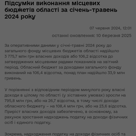
Підсумки виконання місцевих
бюджетів області за січень-травень
2024 року
07 червня 2024,
12:01
останні оновлення: 10 березня 2025
За оперативними даними у січні-травні 2024 року до
загального фонду місцевих бюджетів області надійшло
3 775,7 млн грн власних доходів або 106,2 відсотка до
затверджених місцевими радами показників на звітний
період. Обласний бюджет за доходами загального фонду
виконаний на 106,4 відсотка, понад план надійшло 33,9 млн
гривень.
У порівнянні з відповідним періодом минулого року власні
доходи в цілому по області (у зіставних умовах) зросли на
795,8 млн грн, або на 26,7 відсотка, в тому числі доходи
обласного бюджету – на 108,4 млн грн, або на 23,6 відсотка.
Приріст власних доходів забезпечено, в основному, за
рахунок зростання надходжень податку на доходи фізичних
осіб і єдиного податку.
Зокрема, надходження податку на доходи фізичних осіб та