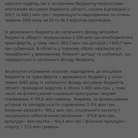
єдиного податку, які є основними бюджетоутворюючими
платежами місцевих бюджетів області, склали відповідно 2
229,7 та 682,1 млн грн і перевищують надходження за січень-
травень 2023 року на 20 та 58,3 відсотка відповідно.
Із державного бюджету до загального фонду місцевих
бюджетів області перераховано 2 030 млн грн міжбюджетних
трансфертів, у тому числі 380,3 млн грн дотацій і 1 649,7 млн
грн субвенцій. В область у повному обсязі надійшли усі
передбачені у державному бюджеті дотації та субвенції, що
передаються із загального фонду бюджету.
За рахунок отриманих власних надходжень до місцевих
бюджетів та трансфертів з державного бюджету у січні-
травні 2024 року із загального фонду місцевих бюджетів
області проведено видатків в обсязі 5 066 млн грн, у тому
числі на фінансування соціально-культурних галузей
спрямовано 4 139,8 млн гривень. Зокрема, на фінансування
установ та закладів освіти спрямовано 3 414 млн грн,
охорони здоров’я – 190,2 млн грн, соціального захисту і
соціального забезпечення населення – 273,8 млн грн,
культури і мистецтва – 184,3 млн грн і фізичної культури і
спорту – 77,5 млн гривень.