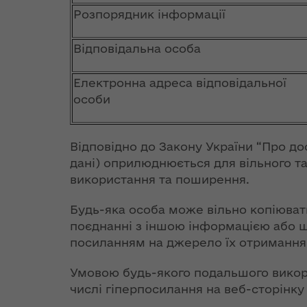
та постача
аукціонів
реалізації
Особливе
Розпорядник інформації
теплової ен
Стратегії розвитку
партнерство
Волинської області
Іванна Климпуш-
України з НАТО
Відповідальна особа
Розпорядж
Цинцадзе
від 10 жовт
розповіла про
Хартія про
року № 653
Електронна адреса відповідальної
важливість
особливе
переоформ
євроінтеграційного
особи
партнерство між
ліцензії з
шляху України на
Україною та
виробництв
форумі YES
Організацією
транспорт
Ukraine
Відповідно до Закону України “Про до
Північно-
та постача
дані) оприлюднюється для вільного та 
Атлантичного
теплової ен
ЄС став
використання та поширення.
Договору (9 липня
найбільшим
1997 року,
Розпорядж
торговельним
Будь-яка особа може вільно копіювати
Мадрид)
від 11 жовт
партнером
поєднанні з іншою інформацією або ш
року № 671
України
посиланням на джерело їх отримання
Декларація про
відмову у 
доповнення Хартії
ліцензій з
Умовою будь-якого подальшого викори
Президент
про особливе
транспорт
числі гіперпосилання на веб-сторінку
України подав в
партнерство між
та постача
Парламент зміни