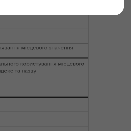
 місцевого значення
тування місцевого значення
гального користування місцевого
ндекс та назву