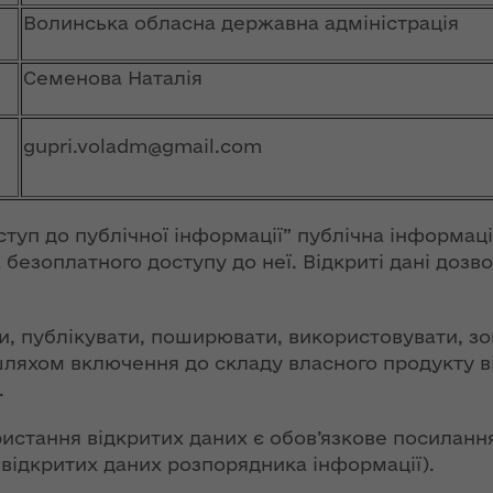
ння
Чуліпою для
Волинська обласна державна адміністрація
ергії"
«InsiderMedia».
ВІДЕО
Семенова Наталія
ення
ня 2018
Інтерв’ю
 "Про
заступниці голови
gupri.voladm@gmail.com
лення
ОДА Вікторії
Левчук для ІА
а,
«Конкурент»
ування
ступ до публічної інформації” публічна інформаці
ння
Вікторія Левчук
безоплатного доступу до неї. Відкриті дані дозв
ергії"
про плани на
посаді заступниці
ення
голови ОДА в
, публікувати, поширювати, використовувати, зо
ня 2018
ефірі телеканалу
ляхом включення до складу власного продукту від
 "Про
«Громадське
.
видачі
інтерактивне
телебачення»
стання відкритих даних є обов’язкове посилання
ування
 відкритих даних розпорядника інформації).
ння
НЕФОРМАТ: