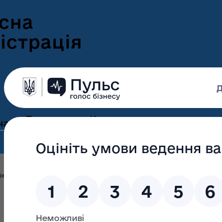
сна
істрація
Пресцентр
Корисна
нам
та новини
інформація
Оголошення
Інформація для
ення
ветеранів
Новини Волині
елік автомобільних доріг загального користування міс
ні
Інформація для
е-Ветеран
Фотогалерея
ВПО
Відеогалерея
Подати е-