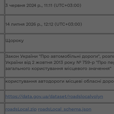
ї
ення
3 червня 2024 р., 11:11 (UTC+03:00)
ня 2018
Новий
них
 "Про
адміністративно-
у
територіальний
14 липня 2026 р., 12:12 (UTC+03:00)
устрій Волині: які
функції мають
новостворені
ення
Щороку
ння»
районні державні
сня
адміністрації
№ 608
ітарну
Закон України "Про автомобільні дороги", роз
9 червня в області
України від 2 жовтня 2013 року № 759-р "Про п
стартувала літня
загального користування місцевого значення"
оздоровча
ення
кампанія для дітей
ня 2018
користування автодороги місцеві обласні доро
 "Про
лення
НЕФОРМАТ:
https://data.gov.ua/dataset/roadslocalvolyn
інтерв’ю із
а,
заступником
ування
голови ОДА Ігорем
roadsLocal.zip
roadsLocal_schema.json