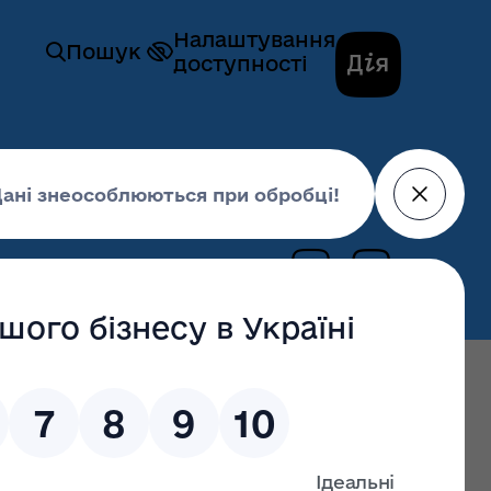
Налаштування
Пошук
доступності
цевого значення
20 жовтня 2025,
18:03
останні оновлення: 17 липня 2026