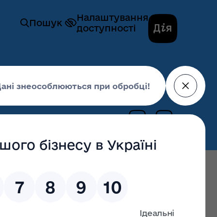
Налаштування
Пошук
доступності
трації