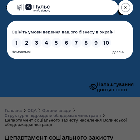
Пошук
Волинська обласна
державна адміністрація
Налаштування
доступності
Головна
ОДА
Органи влади
Структурні підрозділи облдержадміністрації
Департамент соціального захисту населення Волинської
облдержадміністрації
Департамент соціального захисту