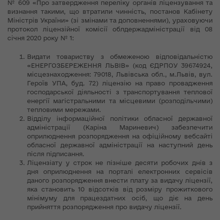
№ 609 «Про затвердження переліку органів ліцензування та
визнання такими, що втратили чинність, постанов Кабінету
Міністрів України» (зі змінами та доповненнями), ураховуючи
протокол ліцензійної комісії облдержадміністрації від 08
січня 2020 року № 1:
Видати товариству з обмеженою відповідальністю
«ЕНЕРГОЗБЕРЕЖЕННЯ ЛЬВІВ» (код ЄДРПОУ 39674924,
місцезнаходження: 79018, Львівська обл., м.Львів, вул.
Героїв УПА, буд. 72) ліцензію на право провадження
господарської діяльності з транспортування теплової
енергії магістральними та місцевими (розподільчими)
тепловими мережами.
Відділу інформаційної політики обласної державної
адміністрації (Каріна Мариневич) забезпечити
оприлюднення розпорядження на офіційному вебсайті
обласної державної адміністрації на наступний день
після підписання.
Ліцензіату у строк не пізніше десяти робочих днів з
дня оприлюднення на порталі електронних сервісів
даного розпорядження внести плату за видачу ліцензії,
яка становить 10 відсотків від розміру прожиткового
мінімуму для працездатних осіб, що діє на день
прийняття розпорядження про видачу ліцензії.