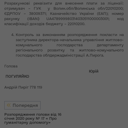
Розрахункові реквізити для внесення плати за ліцензії:
отримувач – ГУК у Волин.обл/Волинська обл/22010200;
ЄДРПОУ – 38009371; Казначейство України (ЕАП); номер
рахунку (IBAN
)
UA478999980314030511000003001; код
класифікації доходів бюджету – 22010200.
Контроль за виконанням розпорядження покласти на
заступника директора-начальника управління житлово-
комунального господарства департаменту
регіонального розвитку та житлово-комунального
господарства облдержадміністрації А.Пирога.
Голова
Юрій
ПОГУЛЯЙКО
Андрій Пиріг 778 119
Попередня
Розпорядження голови від 16
січня 2020 року № 17 « Про
гуманітарну допомогу»