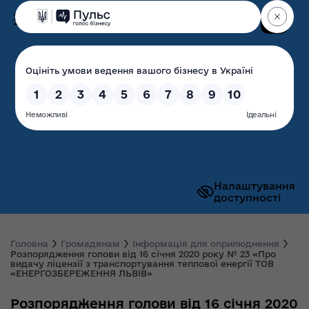
Пошук
Волинська обласна
державна адміністрація
Налаштування
доступності
Головна
Громадянам
Інформація для оприлюднення
Розпорядження голови від 16 січня 2020 року № 23 «Про
видачу ліцензії з транспортування теплової енергії ТОВ
«ЕНЕРГОЗБЕРЕЖЕННЯ ЛЬВІВ»
Розпорядження голови від 16 січня 2020