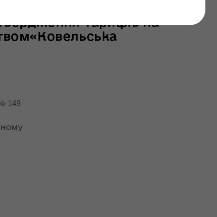
останні оновлення: 02 липня 2026
атвердження тарифів на
ством«Ковельська
149
ьному