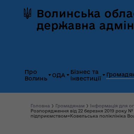
Волинська обла
державна адмін
Про
Бізнес та
Громадя
ОДА
Волинь
інвестиції
Герб та прапор
Дія.Бізнес
Керівництво
Розпорядж
Історія Волині
Платформа
Головна
Громадянам
Інформація для 
Органи влади
Відкриті да
Розпорядження від 22 березня 2019 року №
«Пульс»
підприємством«Ковельська поліклініка Во
Природні ресурси
Діяльність
Доступ до
Апарат
UNITED 24
публічної
облдержадміністрації
Паспорт області