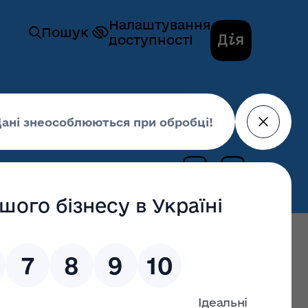
Налаштування
Пошук
доступності
і надаються комунальним
26 березня 2019,
15:22