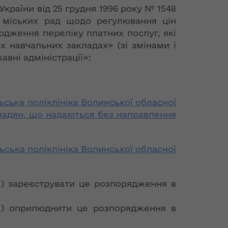
України від 25 грудня 1996 року № 1548
в міських рад щодо регулювання цін
ердження переліку платних послуг, які
 навчальних закладах» (зі змінами і
авні адміністрації»:
ська поліклініка Волинської обласної
омадян, що надаються без направлення
ська поліклініка Волинської обласної
о) зареєструвати це розпорядження в
ич) оприлюднити це розпорядження в