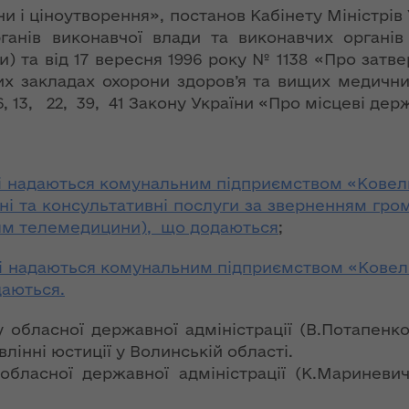
ї
ення
и і ціноутворення», постанов Кабінету Міністрів 
ня 2018
Новий
анів виконавчої влади та виконавчих органі
них
 "Про
адміністративно-
и) та від 17 вересня 1996 року № 1138 «Про затв
у
територіальний
х закладах охорони здоров’я та вищих медичних
устрій Волині: які
 13, 22, 39, 41 Закону України «Про місцеві держ
функції мають
новостворені
ення
ння»
районні державні
сня
адміністрації
№ 608
кі надаються комунальним підприємством «Ковель
ітарну
чні та консультативні послуги за зверненням гр
9 червня в області
ням телемедицини), що додаються
;
стартувала літня
оздоровча
кі надаються комунальним підприємством «Ковель
ення
кампанія для дітей
ня 2018
даються.
 "Про
лення
НЕФОРМАТ:
обласної державної адміністрації (В.Потапенк
інтерв’ю із
інні юстиції у Волинській області.
а,
заступником
 обласної державної адміністрації (К.Маринев
ування
голови ОДА Ігорем