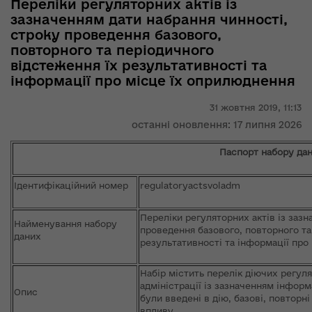
Переліки регуляторних актів із
зазначенням дати набрання чинності,
строку проведення базового,
повторного та періодичного
відстеження їх результативності та
інформації про місце їх оприлюднення
31 жовтня 2019,
11:13
останні оновлення: 17 липня 2026
Паспорт набору да
Ідентифікаційний номер
regulatoryactsvoladm
Переліки регуляторних актів із зазн
Найменування набору
проведення базового, повторного та
даних
результативності та інформації про
Набір містить перелік діючих регул
адміністрації із зазначенням інформ
Опис
були введені в дію, базові, повторн
впливу