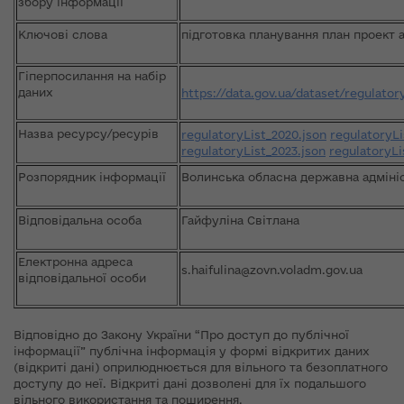
збору інформації
Ключові слова
підготовка планування план проект 
Гіперпосилання на набір
даних
https://data.gov.ua/dataset/regulato
Назва ресурсу/ресурів
regulatoryList_2020.json
regulatoryLi
regulatoryList_2023.json
regulatoryLi
Розпорядник інформації
Волинська обласна державна адміні
Відповідальна особа
Гайфуліна Світлана
Електронна адреса
s.haifulina@zovn.voladm.gov.ua
відповідальної особи
Відповідно до Закону України “Про доступ до публічної
інформації” публічна інформація у формі відкритих даних
(відкриті дані) оприлюднюється для вільного та безоплатного
доступу до неї. Відкриті дані дозволені для їх подальшого
вільного використання та поширення.