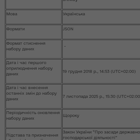
Мова
Українська
Формати
JSON
Формат стиснення
-
набору даних
Дата і час першого
оприлюднення набору
19 грудня 2018 р., 14:53 (UTC+02:00)
даних
Дата і час внесення
останніх змін до набору
7 листопада 2025 р., 15:30 (UTC+02:00
даних
Періодичність оновлення
Щороку
набору даних
Закон України “Про засади державно
Підстава та призначення
господарської діяльності”