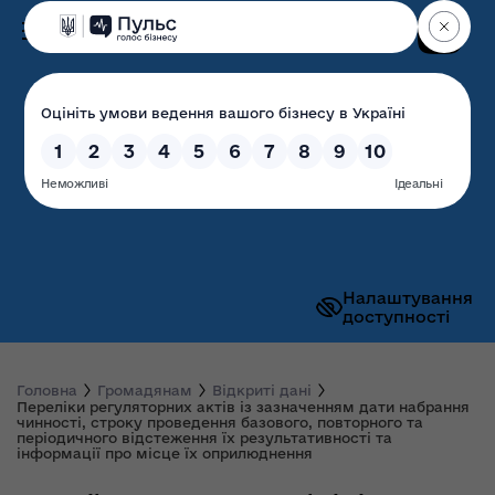
Пошук
Волинська обласна
державна адміністрація
Налаштування
доступності
Головна
Громадянам
Відкриті дані
Переліки регуляторних актів із зазначенням дати набрання
чинності, строку проведення базового, повторного та
періодичного відстеження їх результативності та
інформації про місце їх оприлюднення