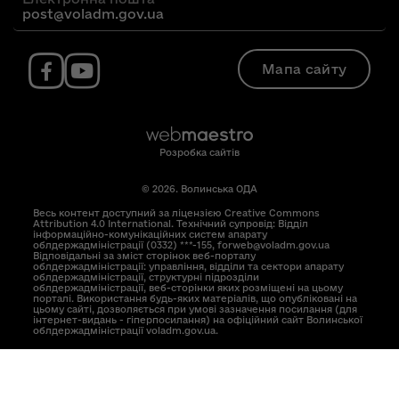
post@voladm.gov.ua
Мапа сайту
Розробка сайтів
© 2026. Волинська ОДА
Весь контент доступний за ліцензією Creative Commons
Attribution 4.0 International. Технічний супровід: Відділ
інформаційно-комунікаційних систем апарату
облдержадміністрації (0332) ***-155, forweb@voladm.gov.ua
Відповідальні за зміст сторінок веб-порталу
облдержадміністрації: управління, відділи та сектори апарату
облдержадміністрації, структурні підрозділи
облдержадміністрації, веб-сторінки яких розміщені на цьому
порталі. Використання будь-яких матеріалів, що опубліковані на
цьому сайті, дозволяється при умові зазначення посилання (для
інтернет-видань - гіперпосилання) на офіційний сайт Волинської
облдержадміністрації voladm.gov.ua.