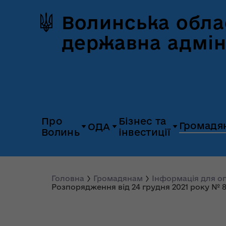
Волинська обла
державна адмін
Про
Бізнес та
Громадя
ОДА
Волинь
інвестиції
Герб та прапор
Дія.Бізнес
Керівництво
Розпорядж
Історія Волині
Платформа
Головна
Громадянам
Інформація для 
Органи влади
Відкриті да
Розпорядження від 24 грудня 2021 року № 
«Пульс»
Природні ресурси
Діяльність
Доступ до
Апарат
UNITED 24
публічної
облдержадміністрації
Паспорт області