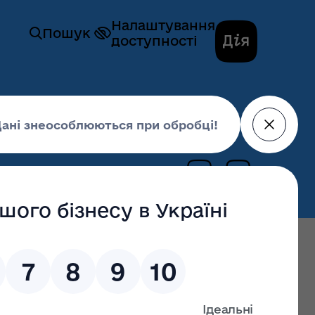
Налаштування
Пошук
доступності
ньої діяльності»
24 грудня 2021,
15:26
останні оновлення: 02 липня 2026