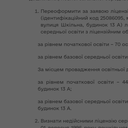
діяльність
екологічно
Оголошення про
Розпорядж
ЄС надасть
Територіальні
безпеки та
конкурс
від 30 серп
Переоформити за заявою ліцен
наступні 54 млн
Ірина Фріз: Не
Регіональні
громади
надзвичай
структурних
року № 579
євро на Фонд
існує баз НАТО, як
(ідентифікаційний код 25086095,
цільові
Волинської області
ситуацій
підрозділів
гуманітарн
енергоефективності,
і військ НАТО
вулиця Шкільна, будинок 13 А) л
програми
допомогу"
— Геннадій Зубко
середньої освіти з ліцензійним об
Державна
Консультативно-
Стратегія
Президент
Звіти про
програма
дорадчі органи
розвитку
Розпорядж
за рівнем початкової освіти – 70 ос
Україна
підписав Указ
виконання
«єВідновле
Волинської
від 18 вере
ратифікувала
«Про річні
регіональних
області на
2018 року 
за рівнем базової середньої освіти 
Угоду про
національні
цільових програм
період до 2027
"Про гуман
фінансування
програми під
року
допомогу"
За місцем провадження освітньої д
Дунайської
егідою Комісії
транснаціональної
Україна – НАТО»
Грантові фонди
за рівнем початкової освіти – 4
програми
Стратегія розвитку
Розпорядж
будинок 13 А;
Волинської області
від 05 жовт
Корисні
Бюджет
на період до 2027
року № 644
ЄБРР підтримує
посилання
за рівнем базової середньої освіт
року
переоформ
ініціативу України
будинок 13 А.
ліцензії з
щодо переходу на
Десять цікавих
виробництв
систему
План заходів на
фактів про НАТО
Визнати недійсними ліцензію сері
транспорт
«зелених»
2021-2023 роки з
01 вересня 1996 року дошкільно