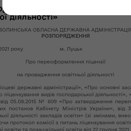
звернення
рудня 2021 року № 871 «Про пе
ЗМІ про нас
ої діяльності»
Майно для потреб
Заходи та події
оборони та
Склали рейтинг
національної
ВОЛИНСЬКА ОБЛАСНА ДЕРЖАВНА АДМІНІСТРАЦІ
 для
голів ОДА.
РОЗПОРЯДЖЕННЯ
безпеки
ння
Погуляйко – на
дев'ятому місці
Звернутися по
удня 2021 року м. Луцьк 
сть
ення
соціальні послуги
ня 2018
Як волиняни
Про переоформлення ліцензії
 "Про
дотримуються
Портал "Поряд"
сть
у
правил
на провадження освітньої діяльності
карантину?
е
ісцеві державні адміністрації», «Про основні з
ня
ення
«Нова українська
о ліцензування видів господарської діяльності»,
ня 2018
школа» на Волині:
 від 05.08.2015 № 609 «Про затвердження перел
 "Про
етапи реалізації
их постанов Кабінету Міністрів України», від 
у
реформи, основні
ої
ої діяльності закладів освіти» (зі змінами, вн
виклики та
итань
уючи протокол комісії з питань ліцензування освітн
подальші плани
-
 освіти та позашкільної освіти від 22 грудня 2021