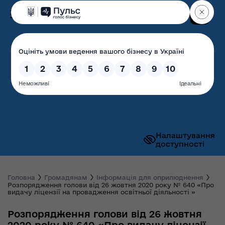
Пошук
Волинська обласна
державна адміністрація
Налаштування
доступності
Головна
Громадянам
Інформація для оприлюднення
Розпорядження голови від 26 жовтня 2020 року № 640 «Про
видачу ліцензії на провадження освітньої діяльності »
Розпорядження голови від 26 жовтня