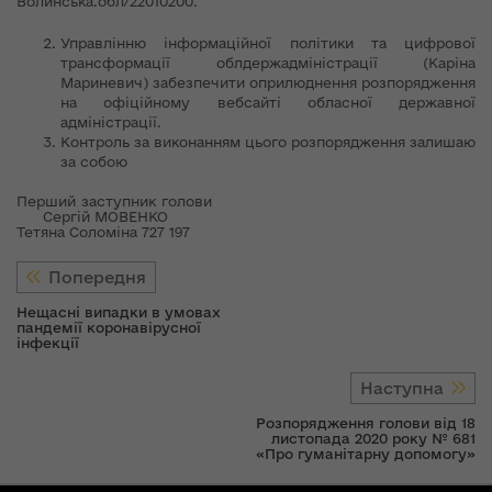
Волинська.обл/22010200.
Управлінню інформаційної політики та цифрової
трансформації облдержадміністрації (Каріна
Мариневич) забезпечити оприлюднення розпорядження
на офіційному вебсайті обласної державної
адміністрації.
Контроль за виконанням цього розпорядження залишаю
за собою
Перший заступник голови
Сергій МОВЕНКО
Тетяна Соломіна 727 197
Попередня
Нещасні випадки в умовах
пандемії коронавірусної
інфекції
Наступна
Розпорядження голови від 18
листопада 2020 року № 681
«Про гуманітарну допомогу»