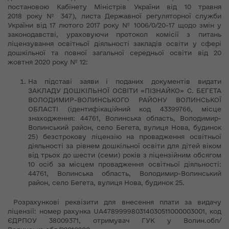
постановою Кабінету Міністрів України від 10 травня
2018 року № 347), листа Державної регуляторної служби
України від 17 лютого 2017 року № 1006/0/20-17 щодо змін у
законодавстві, ураховуючи протокол комісії з питань
ліцензування освітньої діяльності закладів освіти у сфері
дошкільної та повної загальної середньої освіти від 20
жовтня 2020 року № 12:
На підставі заяви і поданих документів видати
ЗАКЛАДУ ДОШКІЛЬНОЇ ОСВІТИ «ПІЗНАЙКО» С. БЕГЕТА
ВОЛОДИМИР-ВОЛИНСЬКОГО РАЙОНУ ВОЛИНСЬКОЇ
ОБЛАСТІ (ідентифікаційний код 43399766, місце
знаходження: 44761, Волинська область, Володимир-
Волинський район, село Бегета, вулиця Нова, будинок
25) безстрокову ліцензію на провадження освітньої
діяльності за рівнем дошкільної освіти для дітей віком
від трьох до шести (семи) років з ліцензійним обсягом
10 осіб за місцем провадження освітньої діяльності:
44761, Волинська область, Володимир-Волинський
район, село Бегета, вулиця Нова, будинок 25.
Розрахункові реквізити для внесення плати за видачу
ліцензії: номер рахунка UA478999980314030511000003001, код
ЄДРПОУ 38009371, отримувач ГУК у Волин.обл/