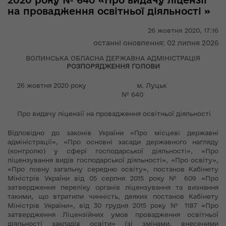
2020 року № 640 «Про видачу ліцензії
на провадження освітньої діяльності »
26 жовтня 2020,
17:16
останні оновлення: 02 липня 2026
ВОЛИНСЬКА ОБЛАСНА ДЕРЖАВНА АДМІНІСТРАЦІЯ
РОЗПОРЯДЖЕННЯ ГОЛОВИ
26 жовтня 2020 року м. Луцьк
№ 640
Про видачу ліцензії на провадження освітньої діяльності
Відповідно до законів України «Про місцеві державні
адміністрації», «Про основні засади державного нагляду
(контролю) у сфері господарської діяльності», «Про
ліцензування видів господарської діяльності», «Про освіту»,
«Про повну загальну середню освіту», постанов Кабінету
Міністрів України від 05 серпня 2015 року № 609 «Про
затвердження переліку органів ліцензування та визнання
такими, що втратили чинність, деяких постанов Кабінету
Міністрів України», від 30 грудня 2015 року № 1187 «Про
затвердження Ліцензійних умов провадження освітньої
діяльності закладів освіти» (зі змінами, внесеними