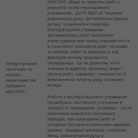
8747:2017 «Види та переліки робіт з
ремонтів та експлуатаційного
утримання», ДСТУ 3587-22 "Безпека
дорожнього руху. Автомобільні дороги,
вулиці та залізничні переїзди.
Експлуатаційне утримання
автомобільних доріг загального
користування має певну специфічність
в сезонності виконання робіт по видах
та обсягах робіт та залежність від
факторів впливу природного
середовища. Це не дозволяє чітко
Обґрунтування
визначити адресну прив’язку, види і
технічних та
обсяги робіт, характер і технологію їх
якісних
виконання на початку року і кожного
характеристик
місяця.
предмета
закупівлі:
Роботи з експлуатаційного утримання
потребують постійного уточнення в
процесі їх проведення, особливо - після
закінчення зимового і весняного
періодів, при проведенні робіт в
складних погодно-кліматичних зимових
умовах, ліквідації наслідків стихійних
явищ, забезпечення руху в