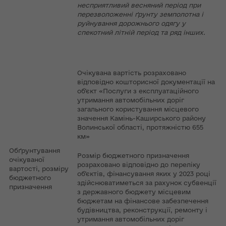
несприятливий весняний період при
перезволоженні ґрунту земполотна і
руйнування дорожнього одягу у
спекотний літній період та ряд інших.
Очікувана вартість розраховано
відповідно кошторисної документації на
об’єкт «Послуги з експлуатаційного
утримання автомобільних доріг
загального користування місцевого
значення Камінь-Каширського району
Волинської області, протяжністю 655
км»
Обґрунтування
Розмір бюджетного призначення
очікуваної
розраховано відповідно до переліку
вартості, розміру
об’єктів, фінансування яких у 2023 році
бюджетного
здійснюватиметься за рахунок субвенції
призначення
з державного бюджету місцевим
бюджетам на фінансове забезпечення
будівництва, реконструкції, ремонту і
утримання автомобільних доріг