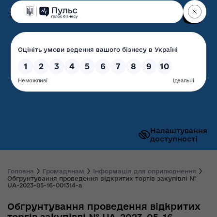
Пошук
Волинська обласна
державна адміністрація
Налаштування
доступності
Головна
Громадянам
Інформація для оприлюднення
Обгрунтування проведення відкритих торгів закупівлі №
UA-2023-05-16-001314-a
Обгрунтування проведення відкритих