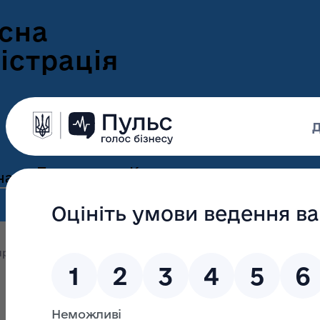
сна
істрація
Пресцентр
Корисна
нам
та новини
інформація
Оголошення
Інформація для
ення
ветеранів
Новини Волині
оприлюднення
Обгрунтування проведення відкритих тор
ні
Інформація для
е-Ветеран
Фотогалерея
ВПО
Відеогалерея
Подати е-