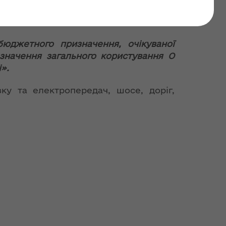
№ UA-2021-06-09-
бюджетного призначення, очікуваної
 значення загального користування О
і
».
зку та електропередач, шосе, доріг,