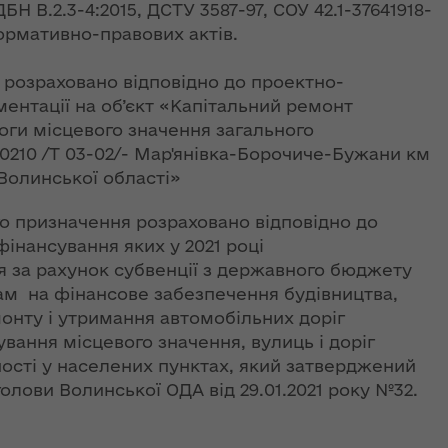
ї
 ДБН В.2.3-4:2015, ДСТУ 3587-97, СОУ 42.1-37641918-
ення
нормативно-правових актів.
ня 2018
Новий
них
 "Про
адміністративно-
у
територіальний
ь розраховано відповідно до проектно-
устрій Волині: які
ентації на об’єкт «Капітальний ремонт
функції мають
оги місцевого значення загального
новостворені
0210 /Т 03-02/- Мар'янівка-Борочиче-Бужани км
ення
ння»
районні державні
сня
 Волинської області»
адміністрації
№ 608
ітарну
о призначення розраховано відповідно до
9 червня в області
 фінансування яких у 2021 році
стартувала літня
 за рахунок субвенції з державного бюджету
оздоровча
м на фінансове забезпечення будівництва,
ення
кампанія для дітей
ня 2018
монту і утримання автомобільних доріг
 "Про
вання місцевого значення, вулиць і доріг
лення
НЕФОРМАТ:
ості у населених пунктах, який затверджений
інтерв’ю із
лови Волинської ОДА від 29.01.2021 року №32.
а,
заступником
ування
голови ОДА Ігорем