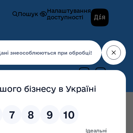
Налаштування
Пошук
доступності
гів закупівлі № UA-2021-06-09-004526-b
09 червня 2021,
16:11
останні оновлення: 02 липня 2026