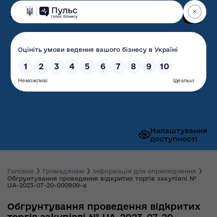
Пошук
Волинська обласна
державна адміністрація
Налаштування
доступності
Головна
Громадянам
Інформація для оприлюднення
Обгрунтування проведення відкритих торгів закупівлі №
UA-2023-07-20-000909-a
Обгрунтування проведення відкритих