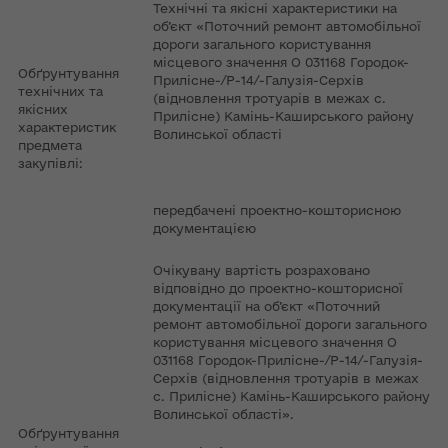
Технічні та якісні характеристики на
об’єкт «Поточний ремонт автомобільної
дороги загального користування
місцевого значення О 031168 Городок-
Обґрунтування
Прилісне-/Р-14/-Галузія-Серхів
технічних та
(відновлення тротуарів в межах с.
якісних
Прилісне) Камінь-Каширського району
характеристик
Волинської області
предмета
закупівлі:
передбачені проектно-кошторисною
документацією
Очікувану вартість розраховано
відповідно до проектно-кошторисної
документації на об’єкт «Поточний
ремонт автомобільної дороги загального
користування місцевого значення О
031168 Городок-Прилісне-/Р-14/-Галузія-
Серхів (відновлення тротуарів в межах
с. Прилісне) Камінь-Каширського району
Волинської області».
Обґрунтування