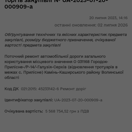
торгів закупівлі № UA-2023-07-20-
000909-a
20 липня 2023,
14:16
останні оновлення: 02 липня 2026
Обґрунтування технічних та якісних характеристик предмета
закупівлі, розміру бюджетного призначення, очікуваної
вартості предмета закупівлі
Поточний ремонт автомобільної дороги загального
користування місцевого значення О 031168 Городок-
Прилісне-/Р-14/-Галузія-Серхів (відновлення тротуарів в
межах с. Прилісне) Камінь-Каширського району Волинської
області
Код ДК
021:2015: 45233142-6 Ремонт доріг
Ідентифікатор закупівлі:
UA-2023-07-20-000909-a
Очікувана вартість:
5 568 754,52 грн з ПДВ