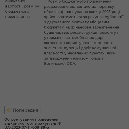
очікуваної
Розмір бюджетного призначення
вартості, розміру
розраховано відповідно до переліку
бюджетного
об’єктів, фінансування яких у 2023 році
призначення
здійснюватиметься за рахунок субвенції
з державного бюджету місцевим
бюджетам на фінансове забезпечення
будівництва, реконструкції, ремонту і
утримання автомобільних доріг
загального користування місцевого
значення, вулиць і доріг комунальної
власності у населених пунктах, який
затверджений наказом голови
Волинської ОДА.
Попередня
Обгрунтування проведення
відкритих торгів закупівлі №
UA-2023-07-11-009189-a