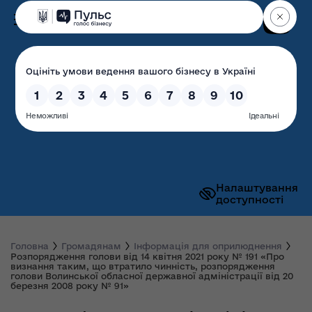
Пошук
Волинська обласна
державна адміністрація
Налаштування
доступності
Головна
Громадянам
Інформація для оприлюднення
Розпорядження голови від 14 квітня 2021 року № 191 «Про
визнання таким, що втратило чинність, розпорядження
голови Волинської обласної державної адміністрації від 20
березня 2008 року № 91»