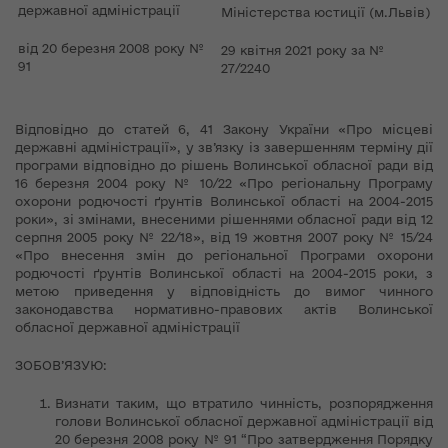
державної адміністрації
Міністерства юстиції (м.Львів)
від 20 березня 2008 року №
29 квітня 2021 року за №
91
27/2240
Відповідно до статей 6, 41 Закону України «Про місцеві
державні адміністрації», у зв’язку із завершенням терміну дії
програми відповідно до рішень Волинської обласної ради від
16 березня 2004 року № 10/22 «Про регіональну Програму
охорони родючості ґрунтів Волинської області на 2004-2015
роки», зі змінами, внесеними рішеннями обласної ради від 12
серпня 2005 року № 22/18», від 19 жовтня 2007 року № 15/24
«Про внесення змін до регіональної Програми охорони
родючості ґрунтів Волинської області на 2004-2015 роки, з
метою приведення у відповідність до вимог чинного
законодавства нормативно-правових актів Волинської
обласної державної адміністрації
ЗОБОВ’ЯЗУЮ:
Визнати таким, що втратило чинність, розпорядження
голови Волинської обласної державної адміністрації від
20 березня 2008 року № 91 “Про затвердження Порядку