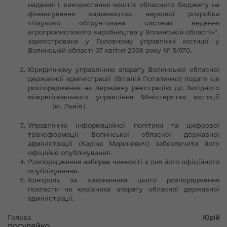
надання і використання коштів обласного бюджету на
фінансування видавництва наукової розробки
«Науково обґрунтована система ведення
агропромислового виробництва у Волинській області»”,
зареєстроване у Головному управлінні юстиції у
Волинській області 07 квітня 2008 року № 5/970.
Юридичному управлінню апарату Волинської обласної
державної адміністрації (Віталій Потапенко) подати це
розпорядження на державну реєстрацію до Західного
міжрегіонального управління Міністерства юстиції
(м. Львів).
Управлінню інформаційної політики та цифрової
трансформації Волинської обласної державної
адміністрації (Каріна Мариневич) забезпечити його
офіційне опублікування.
Розпорядження набирає чинності з дня його офіційного
опублікування.
Контроль за виконанням цього розпорядження
покласти на керівника апарату обласної державної
адміністрації.
Голова
Юрій
ПОГУЛЯЙКО