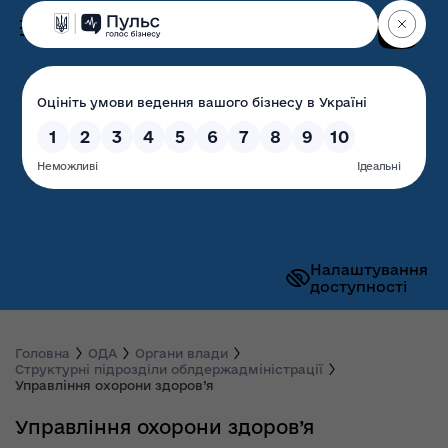
Пошук
Волинська обласна
державна адміністрація
Налаштування
доступності
Головна
ОДА
Органи влади
Структурні підрозділи облдержадміністрації
Управління охорони здоров’я
Управління охорони здоров’я