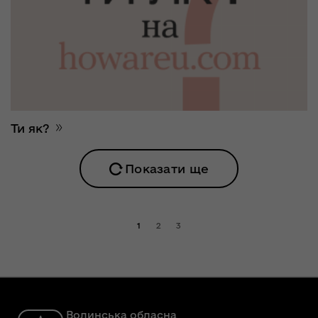
Ти як?
Показати ще
1
2
3
Волинська обласна