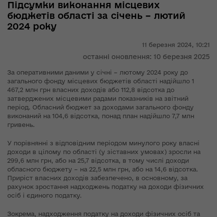
Підсумки виконання місцевих
бюджетів області за січень – лютий
2024 року
11 березня 2024,
10:21
останні оновлення: 10 березня 2025
За оперативними даними у січні – лютому 2024 року до
загального фонду місцевих бюджетів області надійшло 1
467,2 млн грн власних доходів або 112,8 відсотка до
затверджених місцевими радами показників на звітний
період. Обласний бюджет за доходами загального фонду
виконаний на 104,6 відсотка, понад план надійшло 7,7 млн
гривень.
У порівнянні з відповідним періодом минулого року власні
доходи в цілому по області (у зіставних умовах) зросли на
299,6 млн грн, або на 25,7 відсотка, в тому числі доходи
обласного бюджету – на 22,5 млн грн, або на 14,6 відсотка.
Приріст власних доходів забезпечено, в основному, за
рахунок зростання надходжень податку на доходи фізичних
осіб і єдиного податку.
Зокрема, надходження податку на доходи фізичних осіб та