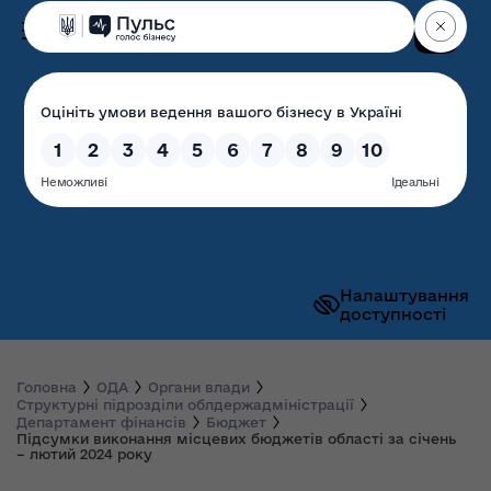
Пошук
Волинська обласна
державна адміністрація
Налаштування
доступності
Головна
ОДА
Органи влади
Структурні підрозділи облдержадміністрації
Департамент фінансів
Бюджет
Підсумки виконання місцевих бюджетів області за січень
– лютий 2024 року