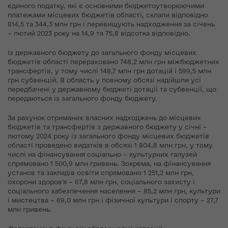
єдиного податку, які є основними бюджетоутворюючими
платежами місцевих бюджетів області, склали відповідно
814,5 та 344,3 млн грн і перевищують надходження за січень
– лютий 2023 року на 14,9 та 75,8 відсотка відповідно.
Із державного бюджету до загального фонду місцевих
бюджетів області перераховано 748,2 млн грн міжбюджетних
трансфертів, у тому числі 148,7 млн грн дотацій і 599,5 млн
грн субвенцій. В область у повному обсязі надійшли усі
передбачені у державному бюджеті дотації та субвенції, що
передаються із загального фонду бюджету.
За рахунок отриманих власних надходжень до місцевих
бюджетів та трансфертів з державного бюджету у січні –
лютому 2024 року із загального фонду місцевих бюджетів
області проведено видатків в обсязі 1 804,8 млн грн, у тому
числі на фінансування соціально – культурних галузей
спрямовано 1 500,9 млн гривень. Зокрема, на фінансування
установ та закладів освіти спрямовано 1 251,2 млн грн,
охорони здоров’я – 67,8 млн грн, соціального захисту і
соціального забезпечення населення – 85,2 млн грн, культури
і мистецтва – 69,0 млн грн і фізичної культури і спорту – 27,7
млн гривень.