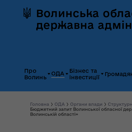
Волинська обла
державна адмін
Про
Бізнес та
ОДА
Громадя
Волинь
інвестиції
Герб та прапор
Дія.Бізнес
Керівництво
Розпорядж
Історія Волині
Платформа
Головна
ОДА
Органи влади
Структурн
Органи влади
Відкриті да
Бюджетний запит Волинської обласної держ
«Пульс»
Волинській області»
Природні ресурси
Діяльність
Доступ до
Апарат
UNITED 24
публічної
облдержадміністрації
Паспорт області