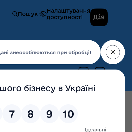
Налаштування
Пошук
доступності
сів
Фінанси
ю 7731010 «Здійснення виконавчої влади у
20 вересня 2023,
13:00