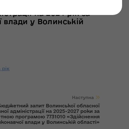
останні оновлення: 24 квітня 2026
трації на 2024 рік за
 влади у Волинській
 рік
Наступна
Бюджетний запит Волинської обласної
ої адміністрації на 2025-2027 роки за
тною програмою 7731010 «Здійснення
иконавчої влади у Волинській області»