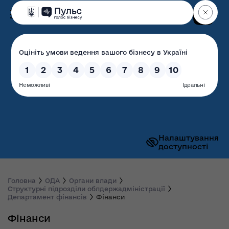
Пошук
Волинська обласна
державна адміністрація
Налаштування
доступності
Головна
ОДА
Органи влади
Структурні підрозділи облдержадміністрації
Департамент фінансів
Фінанси
Фінанси