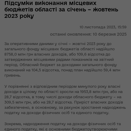
Підсумки виконання місцевих
бюджетів області за січень – жовтень
2023 року
10 листопада 2023,
15:59
останні оновлення: 10 березня 2025
За оперативними даними у січні – жовтні 2023 року до
загального фонду місцевих бюджетів області надійшло
8758,0 млн грн власних доходів, або 109,6 відсотка до
затверджених місцевими радами показників на звітний
період. Обласний бюджет за доходами загального фонду
виконаний на 104,5 відсотка, понад план надійшло 59,4 млн
гривень.
У порівнянні з відповідним періодом минулого року власні
доходи в цілому по області зросли на 1953,8 млн грн, або на
28,7 відсотка, в тому числі доходи обласного бюджету – на
309,5 млн грн, або на 28,7 відсотка. Приріст власних доходів
забезпечено, в основному, за рахунок зростання надходжень
податку на доходи фізичних осіб та єдиного податку.
Зокрема, надходження податку на доходи фізичних осіб та
єдиного податку, які є основними бюджетоутворюючими