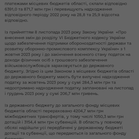
платежами місцевих бюджетів області, склали відповідно
6391,0 та 871,7 млн грн і перевищують надходження
відповідного періоду 2022 року на 28,8 та 25,9 відсотка
відповідно.
Із прийняттям 8 листопада 2023 року Закону України «Про
внесення змін до розділу VI Бюджетного кодексу України
щодо забезпечення підтримки обороноздатності держави та
розвитку оборонно-промислового комплексу України» з 1
жовтня 2023 року і до закінчення воєнного стану податок на
доходи фізичних осіб з грошового забезпечення
військовослужбовців зараховується до державного
бюджету. Згідно із цим Законом з місцевих бюджетів області
до державного бюджету мають бути вилучені надходження
податку за жовтень 2023 року у сумі 284,3 млн грн та
недоотримано надходження податку заплановані на листопад
і грудень 2023 року у сумі 206,7 млн гривень.
Із державного бюджету до загального фонду місцевих
бюджетів області перераховано 4204,7 млн грн
міжбюджетних трансфертів, у тому числі 1050,3 млн грн
дотацій і 3154,4 млн грн субвенцій. В область у повному
обсязі надійшли усі передбачені у державному бюджеті
дотації та субвенції, що передаються із загального фонду
бюджету.