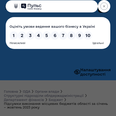
Пошук
Волинська обласна
державна адміністрація
Налаштування
доступності
Головна
ОДА
Органи влади
Структурні підрозділи облдержадміністрації
Департамент фінансів
Бюджет
Підсумки виконання місцевих бюджетів області за січень
– жовтень 2023 року