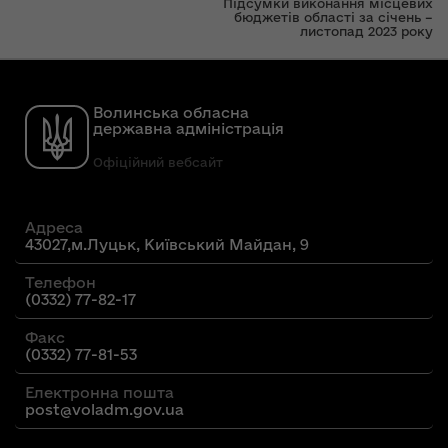
Підсумки виконання місцевих
бюджетів області за січень –
листопад 2023 року
Волинська обласна
державна адміністрація
Офіційний вебсайт
Адреса
43027,м.Луцьк, Київський Майдан, 9
Телефон
(0332) 77-82-17
Факс
(0332) 77-81-53
Електронна пошта
post@voladm.gov.ua