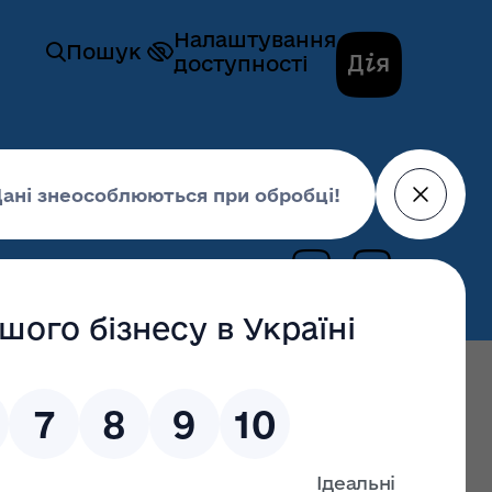
Налаштування
Пошук
доступності
и здоров’я
их виробів