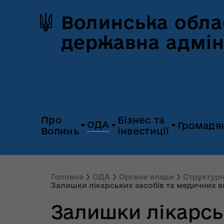
Волинська обла
державна адмін
Про
Бізнес та
ОДА
Громадя
Волинь
інвестиції
Герб та прапор
Дія.Бізнес
Керівництво
Розпорядж
Історія Волині
Платформа
Головна
ОДА
Органи влади
Структурн
Органи влади
Відкриті да
Залишки лікарських засобів та медичних ви
«Пульс»
Природні ресурси
Діяльність
Доступ до
Залишки лікарсь
Апарат
UNITED 24
публічної
облдержадміністрації
Паспорт області