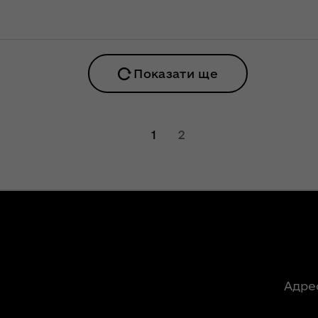
ння
Чуліпою для
ергії"
«InsiderMedia».
ВІДЕО
ення
ня 2018
Інтерв’ю
Показати ще
 "Про
заступниці голови
лення
ОДА Вікторії
Левчук для ІА
а,
«Конкурент»
1
2
ування
ння
Вікторія Левчук
ергії"
про плани на
посаді заступниці
ення
голови ОДА в
ня 2018
ефірі телеканалу
 "Про
«Громадське
видачі
інтерактивне
телебачення»
Адре
ування
ння
НЕФОРМАТ: