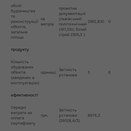
обсяг
проектна
будівництва
документація
та
кв
(львівський
реконструкції
2582,830
0
метрів
політехнічний
об'єктів,
(187,530, білий
загальна
сірий 2395,3 )
площа
продукту
Кількість
збудованих
Звітність
об’єктів
одиниці
3
0
установи
(введених в
експлуатацію)
ефективності
Середні
Звітність
витрати на
грн.
установи
8676,2
оплата
(26028,6/3)
сертифікату