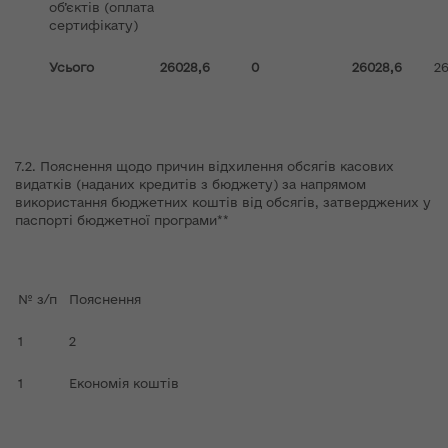
об’єктів (оплата
сертифікату)
Усього
26028,6
0
26028,6
26
7.2. Пояснення щодо причин відхилення обсягів касових
видатків (наданих кредитів з бюджету) за напрямом
використання бюджетних коштів від обсягів, затверджених у
паспорті бюджетної програми**
№ з/п
Пояснення
1
2
1
Економія коштів