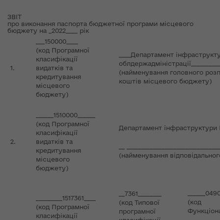
ЗВІТ
про виконання паспорта бюджетної програми місцевого
бюджету на _2022____ рік
___150000____
(код Програмної
____Департамент інфраструкт
класифікації
облдержадміністрації___________
1.
видатків та
(найменування головного роз
кредитування
коштів місцевого бюджету)
місцевого
бюджету)
______1510000______
(код Програмної
Департамент інфраструктури 
класифікації
2.
видатків та
__ _______________________________
кредитування
(найменування відповідальног
місцевого
бюджету)
______0490
__7361________
_________1517361____
(код
(код Типової
(код Програмної
Функціон
програмної
класифікації