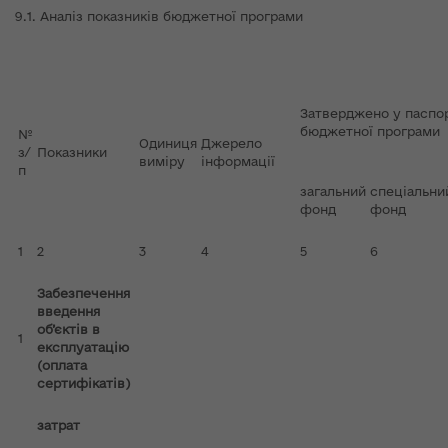
9.1. Аналіз показників бюджетної програми
Затверджено у паспо
бюджетної програми
№
Одиниця
Джерело
з/
Показники
виміру
інформації
п
загальний
спеціальни
фонд
фонд
1
2
3
4
5
6
Забезпечення
введення
об’єктів в
1
експлуатацію
(оплата
сертифікатів)
затрат