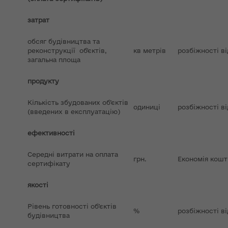
затрат
обсяг будівництва та
реконструкції об'єктів,
кв метрів
розбіжності ві
загальна площа
продукту
Кількість збудованих об’єктів
одиниці
розбіжності ві
(введених в експлуатацію)
ефективності
Середні витрати на оплата
грн.
Економія кошт
сертифікату
якості
Рівень готовності об’єктів
%
розбіжності ві
будівництва