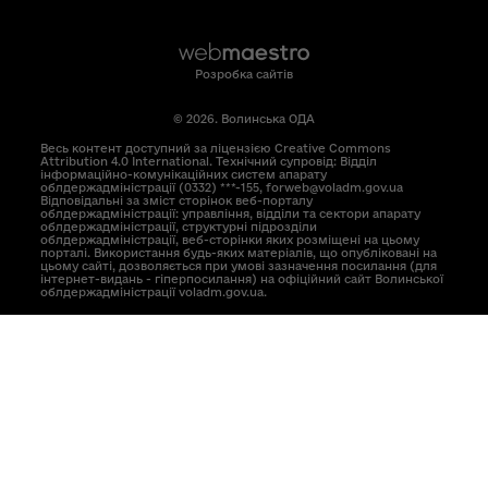
Розробка сайтів
© 2026. Волинська ОДА
Весь контент доступний за ліцензією Creative Commons
Attribution 4.0 International. Технічний супровід: Відділ
інформаційно-комунікаційних систем апарату
облдержадміністрації (0332) ***-155, forweb@voladm.gov.ua
Відповідальні за зміст сторінок веб-порталу
облдержадміністрації: управління, відділи та сектори апарату
облдержадміністрації, структурні підрозділи
облдержадміністрації, веб-сторінки яких розміщені на цьому
порталі. Використання будь-яких матеріалів, що опубліковані на
цьому сайті, дозволяється при умові зазначення посилання (для
інтернет-видань - гіперпосилання) на офіційний сайт Волинської
облдержадміністрації voladm.gov.ua.