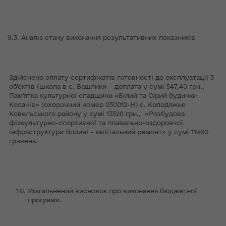
9.3. Аналіз стану виконання результативних показників
Здійснено оплату сертифікатів готовності до експлуатації 3
об’єктів (школа в с. Башлики – доплата у сумі 547,40 грн.,
Пам’ятка культурної спадщини «Білий та Сірий будинки
Косачів» (охоронний номер 030012-Н) с. Колодяжне
Ковельського району у сумі 13520 грн., «Розбудова
фізкультурно-спортивної та плавально-оздоровчої
інфраструктури Волині - капітальний ремонт» у сумі 11960
гривень.
Узагальнений висновок про виконання бюджетної
програми.