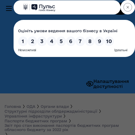
Пошук
Волинська обласна
державна адміністрація
Налаштування
доступності
Головна
ОДА
Органи влади
Структурні підрозділи облдержадміністрації
Управління інфраструктури
Паспорти бюджетних програм
Звіт про стан виконання паспортів бюджетних програм
обласного бюджету за 2022 рік