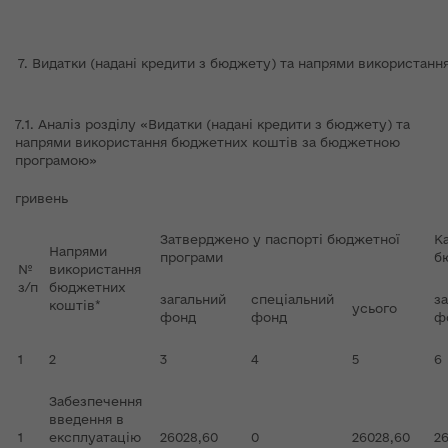
7. Видатки (надані кредити з бюджету) та напрями використа
7.1. Аналіз розділу «Видатки (надані кредити з бюджету) та
напрями використання бюджетних коштів за бюджетною
програмою»
гривень
Затверджено у паспорті бюджетної
Ка
Напрями
програми
б
№
використання
з/п
бюджетних
загальний
спеціальний
з
коштів*
усього
фонд
фонд
ф
1
2
3
4
5
6
Забезпечення
введення в
1
експлуатацію
26028,60
0
26028,60
26