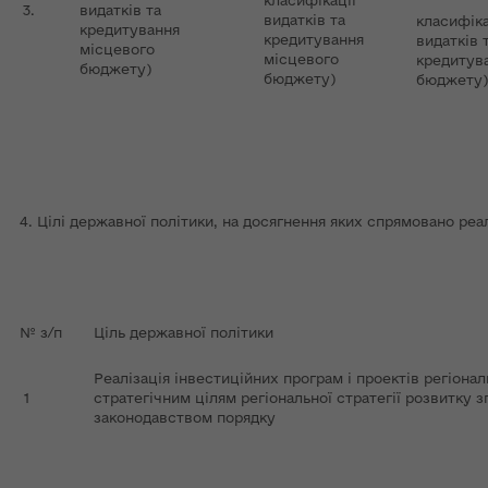
класифікації
3.
видатків та
видатків та
класифіка
кредитування
кредитування
видатків 
місцевого
місцевого
кредитув
бюджету)
бюджету)
бюджету)
4. Цілі державної політики, на досягнення яких спрямовано ре
№ з/п
Ціль державної політики
Реалізація інвестиційних програм і проектів регіона
1
стратегічним цілям регіональної стратегії розвитку з
законодавством порядку