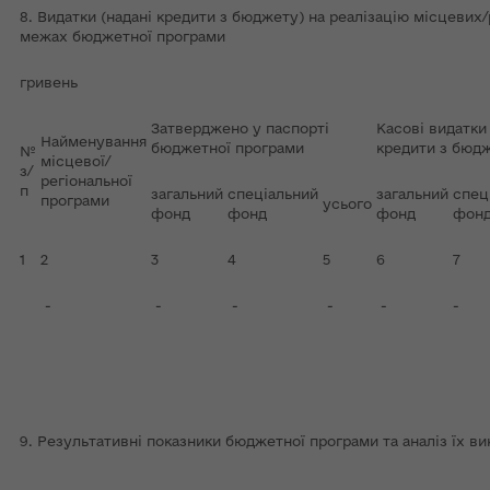
8. Видатки (надані кредити з бюджету) на реалізацію місцевих/
межах бюджетної програми
гривень
Затверджено у паспорті
Касові видатки 
Найменування
бюджетної програми
кредити з бюд
№
місцевої/
з/
регіональної
п
загальний
спеціальний
загальний
спец
програми
усього
фонд
фонд
фонд
фон
1
2
3
4
5
6
7
-
-
-
-
-
-
9. Результативні показники бюджетної програми та аналіз їх в