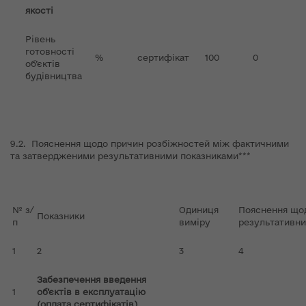
якості
Рівень
готовності
%
сертифікат
100
0
об’єктів
будівництва
9.2. Пояснення щодо причин розбіжностей між фактичними
та затвердженими результативними показниками***
№ з/
Одиниця
Пояснення що
Показники
п
виміру
результативн
1
2
3
4
Забезпечення введення
1
об’єктів в експлуатацію
(оплата сертифікатів)