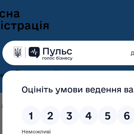
сна
істрація
Пресцентр
Корисна
нам
та новини
інформація
Оголошення
Інформація для
ення
ветеранів
Новини Волині
 Денис Вікторович
ні
Інформація для
е-Ветеран
Фотогалерея
ВПО
Відеогалерея
Подати е-