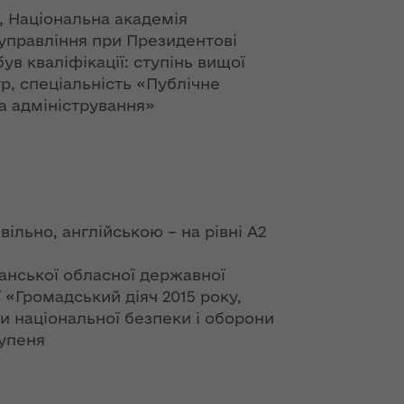
ння
Чуліпою для
., Національна академія
ергії"
«InsiderMedia».
ВІДЕО
управління при Президентові
був кваліфікації: ступінь вищої
ення
тр, спеціальність «Публічне
ня 2018
Інтерв’ю
а адміністрування»
 "Про
заступниці голови
лення
ОДА Вікторії
Левчук для ІА
а,
«Конкурент»
ування
ння
Вікторія Левчук
ергії"
 вільно, англійською – на рівні А2
про плани на
посаді заступниці
ення
голови ОДА в
анської обласної державної
ня 2018
ефірі телеканалу
ї «Громадський діяч 2015 року,
 "Про
«Громадське
и національної безпеки і оборони
видачі
інтерактивне
тупеня
телебачення»
ування
ння
НЕФОРМАТ: