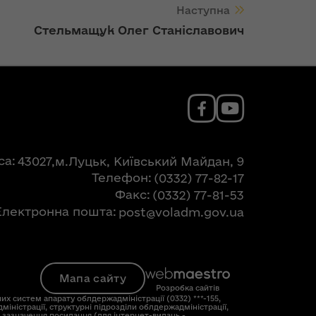
Наступна
Стельмащук Олег Станіславович
са
43027,м.Луцьк, Київський Майдан, 9
Телефон
(0332) 77-82-17
Факс
(0332) 77-81-53
Електронна пошта
post@voladm.gov.ua
Мапа сайту
Розробка сайтів
их систем апарату облдержадміністрації (0332) ***-155,
міністрації, структурні підрозділи облдержадміністрації,
і зазначення посилання (для інтернет-видань -