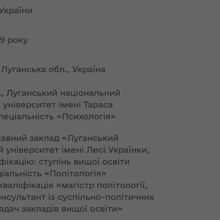
ї
ення
України
ня 2018
Новий
них
 "Про
адміністративно-
у
територіальний
79 року
устрій Волині: які
функції мають
 Луганська обл., Україна
новостворені
ення
ння»
районні державні
сня
., Луганський національний
адміністрації
№ 608
 університет імені Тараса
ітарну
пеціальність «Психологія»
9 червня в області
стартувала літня
жавний заклад «Луганський
оздоровча
ення
 університет імені Лесі Українки,
кампанія для дітей
ня 2018
фікацію: ступінь вищої освіти
 "Про
ціальність «Політологія»
лення
НЕФОРМАТ:
валіфікація «магістр політології,
інтерв’ю із
онсультант із суспільно-політичних
а,
заступником
адач закладів вищої освіти»
ування
голови ОДА Ігорем