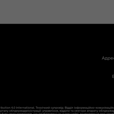
господарства ОДА
ення
в ефірі
ня 2018
«Українського
 "Про
радіо. Луцьк»
у
«Велике
будівництво»
ення
місцевих доріг на
опада
Волині: перші
№ 772
підсумки 2021
Адре
року
лення
Ситуація на
ня
кордоні
контрольована,
за
але робота на
ної
випередження
триває
освіти
ution 4.0 International. Технічний супровід: Відділ інформаційно-комунікаційн
кову"
рталу облдержадміністрації: управління, відділи та сектори апарату облдержад
 будь-яких матеріалів, що опубліковані на цьому сайті, дозволяється при умов