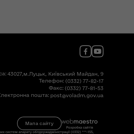
са
43027,м.Луцьк, Київський Майдан, 9
Телефон
(0332) 77-82-17
Факс
(0332) 77-81-53
Електронна пошта
post@voladm.gov.ua
Мапа сайту
Розробка сайтів
их систем апарату облдержадміністрації (0332) ***-155,