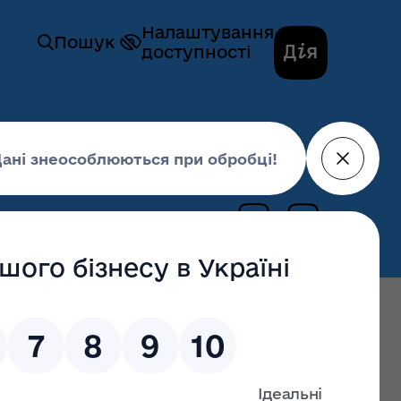
Налаштування
Пошук
доступності
и
16 грудня 2020,
15:35