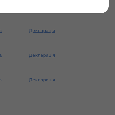
останні оновлення: 04 серпня 2021
а
Декларація
а
Декларація
а
Декларація