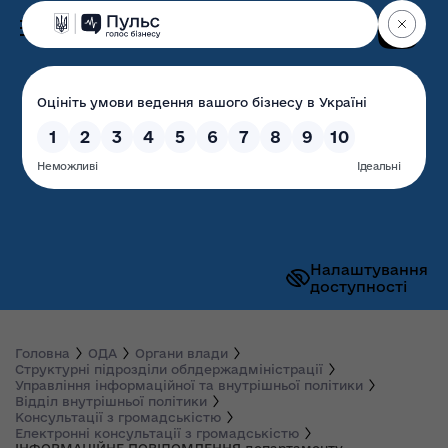
Пошук
Волинська обласна
державна адміністрація
Налаштування
доступності
Головна
ОДА
Органи влади
Структурні підрозділи облдержадміністрації
Управління інформаційної та внутрішньої політики
Відділ внутрішньої політики
Консультації з громадськістю
Електронні консультації з громадськістю