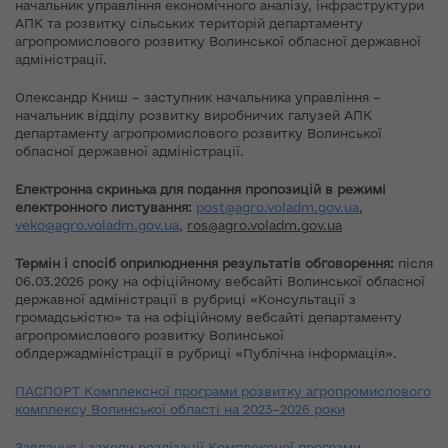
начальник управління економічного аналізу, інфраструктури
АПК та розвитку сільських територій департаменту
агропромислового розвитку Волинської обласної державної
адміністрації.
Олександр Книш – заступник начальника управління –
начальник відділу розвитку виробничих галузей АПК
департаменту агропромислового розвитку Волинської
обласної державної адміністрації.
Електронна скринька для подання пропозицій в режимі
електронного листування:
post@agro.voladm.gov.ua
,
veko@agro.voladm.gov.ua
,
ros@agro.voladm.gov.ua
Термін і спосіб оприлюднення результатів обговорення:
після
06.03.2026 року на офіційному вебсайті Волинської обласної
державної адміністрації в рубриці «Консультації з
громадськістю» та на офіційному вебсайті департаменту
агропромислового розвитку Волинської
облдержадміністрації в рубриці «Публічна інформація».
ПАСПОРТ Комплексної програми розвитку агропромислового
комплексу Волинської області на 2023–2026 роки
Завдання і заходи реалізації Комплексної програми