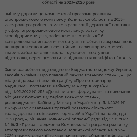
області на 2023–2026 роки
Зміни у додатки до Комплексної програми розвитку
агропромислового комплексу Волинської області на 2023–
2026 роки розроблені з метою реалізації державної політики
у сфері агропромислового комплексу, розвитку
агропідприємництва, забезпечення стабільної й
контрольованої епізоотичної ситуації в області зокрема щодо
поширення основних інфекційних і паразитарних хвороб
тварин, забезпечення якісної, сучасної і доступної
підготовки, перепідготовки та підвищення кваліфікації в АПК.
Зміни розроблені відповідно до Бюджетного кодексу України,
законів України «Про правовий режим воєнного стану», «Про
місцеві державні адміністрації», «Про ветеринарну
медицину», постанови Кабінету Міністрів України
від 11.03.2022 № 252 «Деякі питання формування та виконання
місцевих бюджетів у період воєнного стану»,
розпорядження Кабінету Міністрів України від 15.11.2024 №
1163-р «Про схвалення Стратегії розвитку сільського
господарства та сільських територій в Україні на період до
2030 року», рішення Волинської обласної ради від 03.11.2022
№ 19/3 «Про затвердження Комплексної програми розвитку
агропромислового комплексу Волинської області на 2023–
2026 роки» у редакції наказу начальника обласної військової