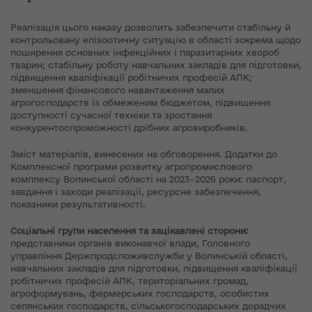
Реалізація цього наказу дозволить забезпечити стабільну й
контрольовану епізоотичну ситуацію в області зокрема щодо
поширення основних інфекційних і паразитарних хвороб
тварин; стабільну роботу навчальних закладів для підготовки,
підвищення кваліфікації робітничих професій АПК;
зменшення фінансового навантаження малих
агрогосподарств із обмеженим бюджетом, підвищення
доступності сучасної техніки та зростання
конкурентоспроможності дрібних агровиробників.
Зміст матеріалів, винесених на обговорення. Додатки до
Комплексної програми розвитку агропромислового
комплексу Волинської області на 2023–2026 роки: паспорт,
завдання і заходи реалізації, ресурсне забезпечення,
показники результативності.
Соціальні групи населення та зацікавлені сторони:
представники органів виконавчої влади, Головного
управління Держпродспоживслужби у Волинській області,
навчальних закладів для підготовки, підвищення кваліфікації
робітничих професій АПК, територіальних громад,
агроформувань, фермерських господарств, особистих
селянських господарств, сільськогосподарських дорадчих