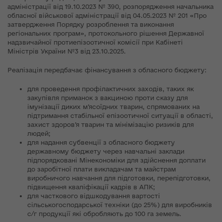
адміністрації від 19.10.2023 № 390, розпорядження начальника
обласної військової адміністрації від 04.05.2023 № 201 «Про
затвердження Порядку розроблення та виконання
регіональних програм», протокольного рішення Державної
надзвичайної протиепізоотичної комісії при Кабінеті
Міністрів України №3 від 23.10.2025.
Реалізація передбачає фінансування з обласного бюджету:
для проведення профілактичних заходів, таких як
закупівля приманок з вакциною проти сказу для
імунізації диких м’ясоїдних тварин, спрямованих на
підтримання стабільної епізоотичної ситуації в області,
захист здоров’я тварин та мінімізацію ризиків для
людей;
для надання субвенції з обласного бюджету
державному бюджету через навчальні заклади
підпорядковані Мінекономіки для здійснення доплати
до заробітної плати викладачам та майстрам
виробничого навчання для підготовки, перепідготовки,
підвищення кваліфікації кадрів в АПК;
для часткового відшкодування вартості
сільськогосподарської техніки (до 25%) для виробників
с/г продукції які обробляють до 100 га земель.