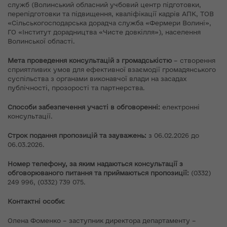
служб (Волинський обласний учбовий центр підготовки,
перепідготовки та підвищення, кваліфікації кадрів АПК, ТОВ
«Сільськогосподарська дорадча служба «Фермери Волині»,
ГО «Інститут дорадництва «Чисте довкілля»), населення
Волинської області.
Мета проведення консультацій з громадськістю
– створення
сприятливих умов для ефективної взаємодії громадянського
суспільства з органами виконавчої влади на засадах
публічності, прозорості та партнерства.
Способи забезпечення участі в обговоренні:
електронні
консультації.
Строк подання пропозицій та зауважень:
з 06.02.2026 до
06.03.2026.
Номер телефону, за яким надаються консультації з
обговорюваного питання та приймаються пропозиції:
(0332)
249 996, (0332) 739 075.
Контактні особи:
Олена Фоменко – заступник директора департаменту –